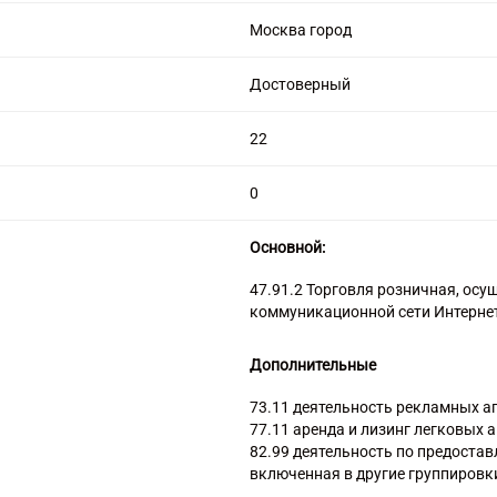
цензией на алмазную торговлю
Москва город
Достоверный
22
0
Основной:
47.91.2 Торговля розничная, ос
коммуникационной сети Интерне
Дополнительные
73.11 деятельность рекламных а
77.11 аренда и лизинг легковых 
82.99 деятельность по предостав
включенная в другие группировк
93.29.9 деятельность зрелищно-р