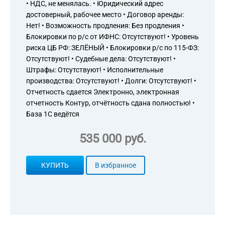
68.20 Аренда и управление соб
• НДС, не менялась. • Юридический адрес
68.31.1 Предоставление посредн
достоверный, рабочее место • Договор аренды:
вознаграждение или на договорн
Нет! • Возможность продления: Без продления •
68.31.3 Предоставление консуль
Блокировки по р/с от ИФНС: Отсутствуют! • Уровень
за вознаграждение или на догов
риска ЦБ РФ: ЗЕЛЁНЫЙ • Блокировки р/с по 115-ФЗ:
68.31.5 Предоставление посредн
Отсутствуют! • Судебные дела: Отсутствуют! •
вознаграждение или на договорн
Штрафы: Отсутствуют! • Исполнительные
73.11 Деятельность рекламных а
производства: Отсутствуют! • Долги: Отсутствуют! •
77.11 Аренда и лизинг легковых 
Отчетность сдается Электронно, электронная
82.99 Деятельность по предостав
включенная в другие группировк
отчетность Контур, отчётность сдана полностью! •
93.29.9 Деятельность зрелищно-
База 1С ведётся
77.12 Аренда и лизинг грузовых 
77.21 Прокат и аренда товаров д
535 000 руб.
77.22 Прокат видеокассет и ауди
видеодисков (DVD)
77.29 Прокат и аренда прочих п
КУПИТЬ
В избранное
назначения
77.31 Аренда и лизинг сельскох
77.32 Аренда и лизинг строител
77.33 Аренда и лизинг офисных 
77.34 Аренда и лизинг водных тр
77.35 Аренда и лизинг воздушны