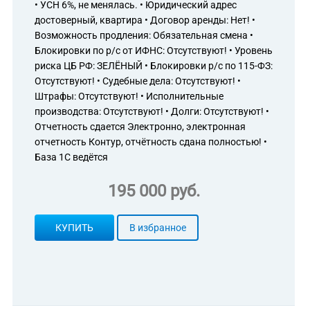
ственным или арендованным недвижимым имуществом
• УСН 6%, не менялась. • Юридический адрес
ических услуг при купле-продаже недвижимого имущества за
достоверный, квартира • Договор аренды: Нет! •
ой основе
Возможность продления: Обязательная смена •
тационных услуг при купле-продаже недвижимого имущества
Блокировки по р/с от ИФНС: Отсутствуют! • Уровень
орной основе
риска ЦБ РФ: ЗЕЛЁНЫЙ • Блокировки р/с по 115-ФЗ:
ических услуг при оценке недвижимого имущества за
Отсутствуют! • Судебные дела: Отсутствуют! •
ой основе
Штрафы: Отсутствуют! • Исполнительные
гентств
производства: Отсутствуют! • Долги: Отсутствуют! •
автомобилей и легких автотранспортных средств
лению прочих вспомогательных услуг для бизнеса, не
Отчетность сдается Электронно, электронная
и
отчетность Контур, отчётность сдана полностью! •
развлекательная прочая, не включенная в другие группировки
База 1С ведётся
транспортных средств
ля отдыха и спортивных товаров
195 000 руб.
окассет, грампластинок, компакт-дисков (CD), цифровых
редметов личного пользования и хозяйственно-бытового
КУПИТЬ
В избранное
озяйственных машин и оборудования
ьных машин и оборудования
машин и оборудования, включая вычислительную технику
анспортных средств и оборудования
х судов и авиационного оборудования