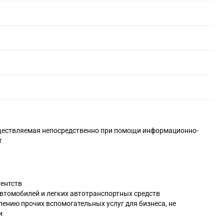
уществляемая непосредственно при помощи информационно-
т
гентств
автомобилей и легких автотранспортных средств
лению прочих вспомогательных услуг для бизнеса, не
и
азвлекательная прочая, не включенная в другие группировки