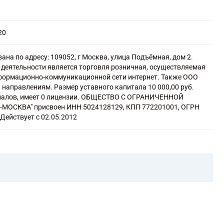
оме риса), зернобобовых культур и семян масличных культур
евых, корнеплодных и клубнеплодных культур, грибов и
20
летних культур
юмерными и косметическими товарами, кроме мыла
на по адресу: 109052, г Москва, улица Подъёмная, дом 2.
втической продукцией
деятельности является торговля розничная, осуществляемая
и
формационно-коммуникационной сети интернет. Также ООО
я в неспециализированных магазинах
 направлениям. Размер уставного капитала 10 000,00 руб.
ми продуктами, напитками и табачными изделиями в
иалов, имеет 0 лицензии. ОБЩЕСТВО С ОГРАНИЧЕННОЙ
ОСКВА" присвоен ИНН 5024128129, КПП 772201001, ОГРН
алкогольными напитками в специализированных магазинах
Действует с 02.05.2012
рочими пищевыми продуктами в специализированных
угие группировки
ильными изделиями в специализированных магазинах
ми в специализированных магазинах
ой в специализированных магазинах
ской, женской и детской одеждой в специализированных
очно-носочными изделиями в специализированных магазинах
ессуарами одежды (перчатками, галстуками, шарфами,
специализированных магазинах
ственными средствами в специализированных магазинах