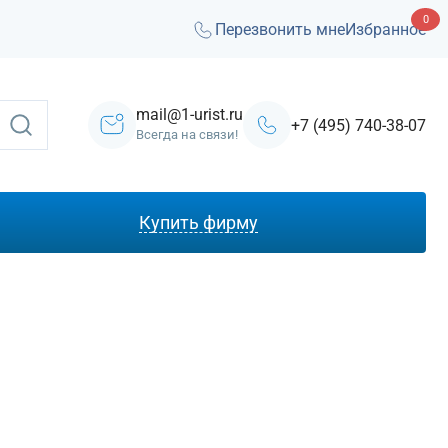
0
Перезвонить мне
Избранное
mail@1-urist.ru
+7 (495) 740-38-07
Всегда на связи!
Купить фирму
С лицензией ЧОП
Под лизинг
Под кредит
На УСН
С долгами
Без долгов