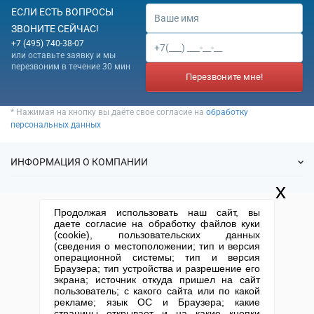
ЕСЛИ ЕСТЬ ВОПРОСЫ
ЗВОНИТЕ СЕЙЧАС!
+7 (495) 740-38-07
или оставьте заявку и мы
перезвоним в течение 30 мин
Перезвоните мне!
* Нажимая на кнопку вы даёте свое согласие на
обработку
персональных данных
ИНФОРМАЦИЯ О КОМПАНИИ
x
О нас
УСЛУГИ
Продолжая использовать наш сайт, вы
Статьи
даете согласие на обработку файлов куки
ИФНС
(cookie), пользовательских данных
Готовые фирмы
КОНТАКТНАЯ ИНФОРМАЦИЯ
(сведения о местоположении; тип и версия
Спецпредложения
Продажа фирм
операционной системы; тип и версия
Отзывы
+7 (495) 740-38-07
mail@1-urist.ru
Браузера; тип устройства и разрешение его
Регистрация
(По Москве)
Спросить у юриста
экрана; источник откуда пришел на сайт
Ликвидация
пользователь; с какого сайта или по какой
рекламе; язык ОС и Браузера; какие
Регистрация изменений
Москва, ул. Сущевский вал,
страницы открывает и на какие кнопки