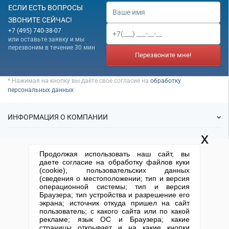
ЕСЛИ ЕСТЬ ВОПРОСЫ
ЗВОНИТЕ СЕЙЧАС!
+7 (495) 740-38-07
или оставьте заявку и мы
перезвоним в течение 30 мин
Перезвоните мне!
* Нажимая на кнопку вы даёте свое согласие на
обработку
персональных данных
ИНФОРМАЦИЯ О КОМПАНИИ
x
О нас
УСЛУГИ
Продолжая использовать наш сайт, вы
Статьи
даете согласие на обработку файлов куки
ИФНС
(cookie), пользовательских данных
Готовые фирмы
КОНТАКТНАЯ ИНФОРМАЦИЯ
(сведения о местоположении; тип и версия
Спецпредложения
Продажа фирм
операционной системы; тип и версия
Отзывы
+7 (495) 740-38-07
mail@1-urist.ru
Браузера; тип устройства и разрешение его
Регистрация
(По Москве)
Спросить у юриста
экрана; источник откуда пришел на сайт
Ликвидация
пользователь; с какого сайта или по какой
рекламе; язык ОС и Браузера; какие
Регистрация изменений
Москва, ул. Сущевский вал,
страницы открывает и на какие кнопки