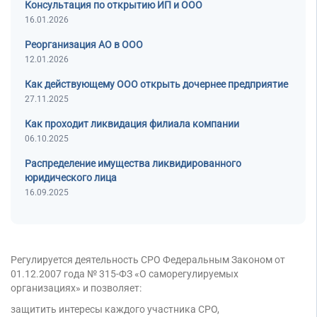
Банкротство под ключ
Консультация по открытию ИП и ООО
Регистрация МФО
Под кредит
Внесение в реестр МФО
16.01.2026
Услуга банкротства
Регистрация НКО
На УСН
Банкротство предприятия
Реорганизация АО в ООО
Регистрация предприятия
С долгами
12.01.2026
Банкротство компании
Без долгов
Банкротство организации
Как действующему ООО открыть дочернее предприятие
Для тендера
27.11.2025
Банкротство ООО
С НДС
Процедура банкротства
Как проходит ликвидация филиала компании
С историей
06.10.2025
Банкротство ИП
С историей и оборотами
Банкротство фирмы
Распределение имущества ликвидированного
ИТ-компании
юридического лица
Упрощенное банкротство
Оценочные компании
16.09.2025
Готовые нулевые компании
Готовые фирмы по недвижимости
Готовые фирмы ЖКХ
Регулируется деятельность СРО Федеральным Законом от
Бухгалтерские компании
01.12.2007 года № 315-ФЗ «О саморегулируемых
Проектные компании
организациях» и позволяет:
Туристические фирмы
защитить интересы каждого участника СРО,