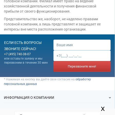
головной компании. Филиал имеет право на ведение
хозяйственной деятельности и получения финансовой
прибыли от своего функционирования.
Представительство же, наоборот, не наделено правами
головной компании, а лишь представляет и защищает ее
интересы вне места расположения организации.
ЕСЛИ ЕСТЬ ВОПРОСЫ
ЗВОНИТЕ СЕЙЧАС!
+7 (495) 740-38-07
или оставьте заявку и мы
перезвоним в течение 30 мин
Перезвоните мне!
* Нажимая на кнопку вы даёте свое согласие на
обработку
персональных данных
ИНФОРМАЦИЯ О КОМПАНИИ
x
О нас
УСЛУГИ