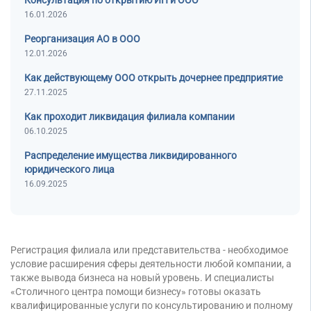
Консультация по открытию ИП и ООО
Банкротство под ключ
Регистрация МФО
Под кредит
Внесение в реестр МФО
16.01.2026
Услуга банкротства
Регистрация НКО
На УСН
Реорганизация АО в ООО
Банкротство предприятия
Регистрация предприятия
С долгами
12.01.2026
Банкротство компании
Без долгов
Как действующему ООО открыть дочернее предприятие
Банкротство организации
Для тендера
27.11.2025
Банкротство ООО
С НДС
Как проходит ликвидация филиала компании
Процедура банкротства
С историей
06.10.2025
Банкротство ИП
С историей и оборотами
Распределение имущества ликвидированного
Банкротство фирмы
ИТ-компании
юридического лица
Упрощенное банкротство
Оценочные компании
16.09.2025
Готовые нулевые компании
Готовые фирмы по недвижимости
Готовые фирмы ЖКХ
Регистрация филиала или представительства - необходимое
Бухгалтерские компании
условие расширения сферы деятельности любой компании, а
также вывода бизнеса на новый уровень. И специалисты
Проектные компании
«Столичного центра помощи бизнесу» готовы оказать
Туристические фирмы
квалифицированные услуги по консультированию и полному