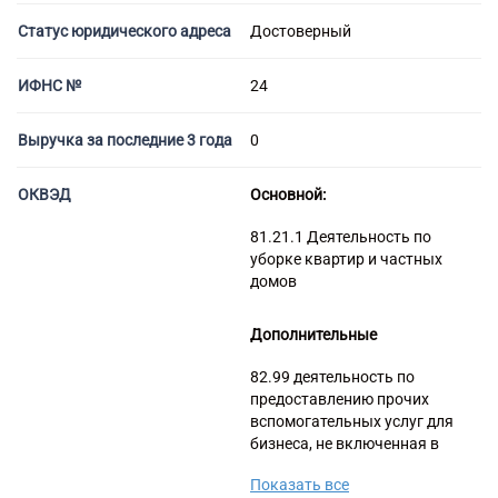
Банкротство под ключ
Регистрация МФО
Под кредит
Внесение в реестр МФО
Статус юридического адреса
Достоверный
Услуга банкротства
Регистрация НКО
На УСН
Банкротство предприятия
Регистрация предприятия
С долгами
ИФНС №
24
Банкротство компании
Без долгов
Банкротство организации
Для тендера
Выручка за последние 3 года
0
Банкротство ООО
С НДС
Процедура банкротства
ОКВЭД
Основной:
С историей
Банкротство ИП
С историей и оборотами
81.21.1 Деятельность по
Банкротство фирмы
уборке квартир и частных
ИТ-компании
домов
Упрощенное банкротство
Оценочные компании
Готовые нулевые компании
Дополнительные
Готовые фирмы по недвижимости
82.99 деятельность по
Готовые фирмы ЖКХ
предоставлению прочих
Бухгалтерские компании
вспомогательных услуг для
бизнеса, не включенная в
Проектные компании
другие группировки
Туристические фирмы
Показать все
82.99 Деятельность по