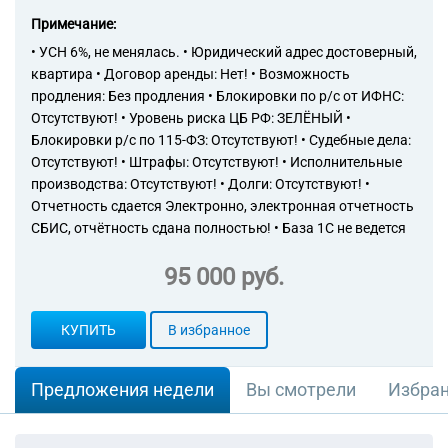
Примечание:
• УСН 6%, не менялась. • Юридический адрес достоверный,
квартира • Договор аренды: Нет! • Возможность
продления: Без продления • Блокировки по р/с от ИФНС:
Отсутствуют! • Уровень риска ЦБ РФ: ЗЕЛЁНЫЙ •
Блокировки р/с по 115-ФЗ: Отсутствуют! • Судебные дела:
Отсутствуют! • Штрафы: Отсутствуют! • Исполнительные
производства: Отсутствуют! • Долги: Отсутствуют! •
Отчетность сдается Электронно, электронная отчетность
СБИС, отчётность сдана полностью! • База 1С не ведется
95 000 руб.
КУПИТЬ
В избранное
Предложения недели
Вы смотрели
Избра