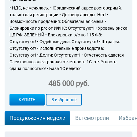
• НДС, не менялась. • Юридический адрес достоверный,
только для регистрации • Договор аренды: Нет! •
Возможность продления: Обязательная смена •
Блокировки по р/с от ИФНС: Отсутствуют! • Уровень риска
ЦБ РФ: ЗЕЛЁНЫЙ • Блокировки р/с по 115-ФЗ:
Отсутствуют! • Судебные дела: Отсутствуют! • Штрафы:
Отсутствуют! • Исполнительные производства:
Отсутствуют! • Долги: Отсутствуют! • Отчетность сдается
Электронно, электронная отчетность 1С, отчётность
сдана полностью! • База 1С ведётся
485 000 руб.
КУПИТЬ
В избранное
Предложения недели
Вы смотрели
Избра