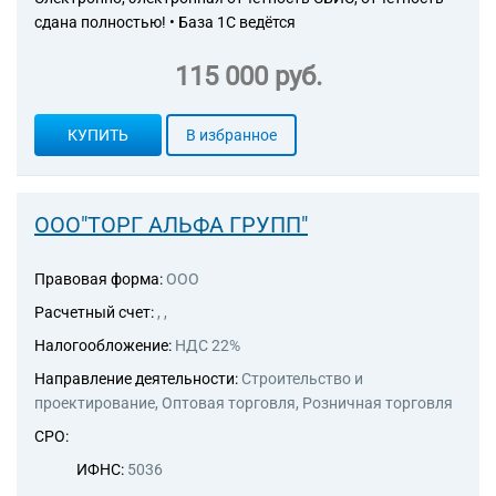
прочая, не включенная в
сдана полностью! • База 1С ведётся
другие группировки
82.99 Деятельность по
115 000 руб.
предоставлению прочих
вспомогательных услуг для
бизнеса, не включенная в
КУПИТЬ
В избранное
другие группировки
73.12 Представление в
средствах массовой
информации
ООО"ТОРГ АЛЬФА ГРУПП"
74.10 Деятельность
специализированная в
Правовая форма:
ООО
области дизайна
74.20 Деятельность в области
Расчетный счет:
, ,
фотографии
Налогообложение:
НДС 22%
Направление деятельности:
Строительство и
проектирование, Оптовая торговля, Розничная торговля
СРО:
ИФНС:
5036