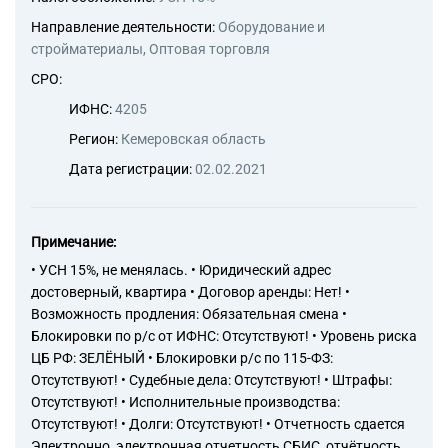
включая издание словарей и
энциклопедий, в том числе
Направление деятельности:
Оборудование и
для слепых, в печатном виде
стройматериалы, Оптовая торговля
58.19 Виды издательской
СРО:
деятельности прочие
63.11 Деятельность по
ИФНС:
4205
обработке данных,
Регион:
Кемеровская область
предоставление услуг по
размещению информации и
Дата регистрации:
02.02.2021
связанная с этим
деятельность
63.11.9 Деятельность по
Примечание:
предоставлению услуг по
размещению информации
• УСН 15%, не менялась. • Юридический адрес
прочая
достоверный, квартира • Договор аренды: Нет! •
63.12 Деятельность web-
Возможность продления: Обязательная смена •
порталов
Блокировки по р/с от ИФНС: Отсутствуют! • Уровень риска
63.12.1 Деятельность сетевых
ЦБ РФ: ЗЕЛЁНЫЙ • Блокировки р/с по 115-ФЗ:
изданий
Отсутствуют! • Судебные дела: Отсутствуют! • Штрафы:
63.91 Деятельность
Отсутствуют! • Исполнительные производства:
информационных агентств
63.99 Деятельность
Отсутствуют! • Долги: Отсутствуют! • Отчетность сдается
информационных служб
Электронно, электронная отчетность СБИС, отчётность