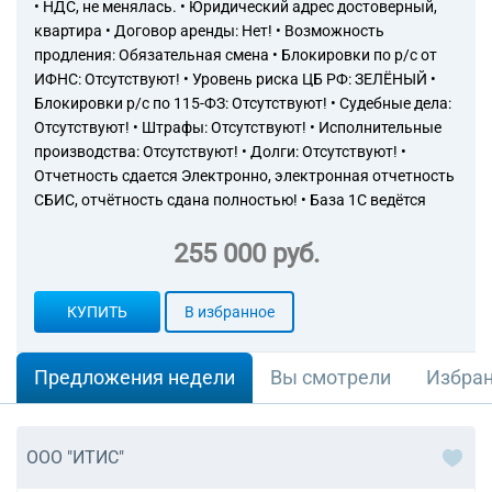
• НДС, не менялась. • Юридический адрес достоверный,
квартира • Договор аренды: Нет! • Возможность
продления: Обязательная смена • Блокировки по р/с от
ИФНС: Отсутствуют! • Уровень риска ЦБ РФ: ЗЕЛЁНЫЙ •
Блокировки р/с по 115-ФЗ: Отсутствуют! • Судебные дела:
Отсутствуют! • Штрафы: Отсутствуют! • Исполнительные
производства: Отсутствуют! • Долги: Отсутствуют! •
Отчетность сдается Электронно, электронная отчетность
СБИС, отчётность сдана полностью! • База 1С ведётся
255 000 руб.
КУПИТЬ
В избранное
Предложения недели
Вы смотрели
Избра
ООО "ИТИС"