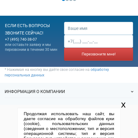
ЕСЛИ ЕСТЬ ВОПРОСЫ
ЗВОНИТЕ СЕЙЧАС!
+7 (495) 740-38-07
или оставьте заявку и мы
перезвоним в течение 30 мин
Перезвоните мне!
* Нажимая на кнопку вы даёте свое согласие на
обработку
персональных данных
ИНФОРМАЦИЯ О КОМПАНИИ
x
О нас
УСЛУГИ
Продолжая использовать наш сайт, вы
Статьи
даете согласие на обработку файлов куки
ИФНС
(cookie), пользовательских данных
Готовые фирмы
КОНТАКТНАЯ ИНФОРМАЦИЯ
(сведения о местоположении; тип и версия
Спецпредложения
Продажа фирм
операционной системы; тип и версия
Отзывы
+7 (495) 740-38-07
mail@1-urist.ru