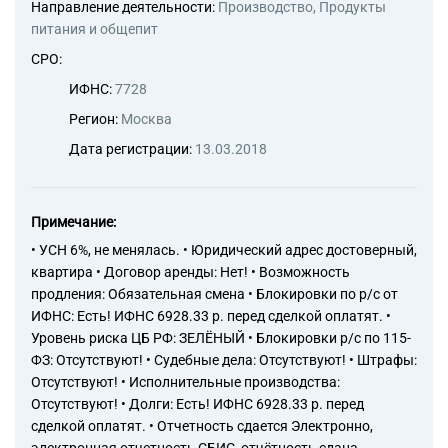
и пригородные перевозки
Направление деятельности:
Производство, Продукты
пассажиров
питания и общепит
49.32 Деятельность такси
СРО:
49.41 Деятельность
автомобильного грузового
ИФНС:
7728
транспорта
Регион:
Москва
49.42 Предоставление услуг
по перевозкам
Дата регистрации:
13.03.2018
71.12 Деятельность в области
инженерных изысканий,
инженерно-технического
Примечание:
проектирования, управления
проектами строительства,
• УСН 6%, не менялась. • Юридический адрес достоверный,
выполнения строительного
квартира • Договор аренды: Нет! • Возможность
контроля и авторского
продления: Обязательная смена • Блокировки по р/с от
надзора, предоставление
ИФНС: Есть! ИФНС 6928.33 р. перед сделкой оплатят. •
технических консультаций в
Уровень риска ЦБ РФ: ЗЕЛЁНЫЙ • Блокировки р/с по 115-
этих областях
ФЗ: Отсутствуют! • Судебные дела: Отсутствуют! • Штрафы:
Отсутствуют! • Исполнительные производства:
Отсутствуют! • Долги: Есть! ИФНС 6928.33 р. перед
сделкой оплатят. • Отчетность сдается Электронно,