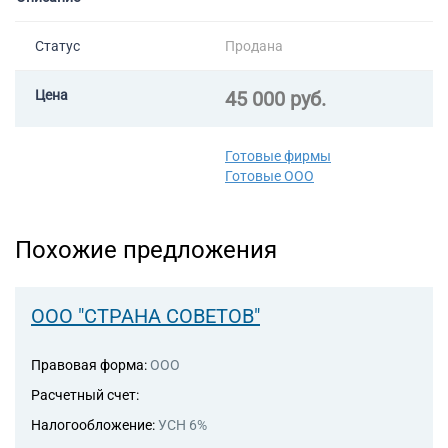
46.43 Торговля оптовая
Торговые компании
бытовыми электротоварами
Страховые компании
Статус
Продана
46.49 Торговля оптовая
прочими бытовыми товарами
49.41 Деятельность
Цена
45 000 руб.
автомобильного грузового
транспорта
49.42 Предоставление услуг
Готовые фирмы
по перевозкам
Готовые ООО
Похожие предложения
ООО "СТРАНА СОВЕТОВ"
Правовая форма:
ООО
Расчетный счет:
Налогообложение:
УСН 6%