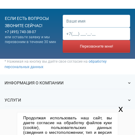
ЕСЛИ ЕСТЬ ВОПРОСЫ
ЗВОНИТЕ СЕЙЧАС!
+7 (495) 740-38-07
или оставьте заявку и мы
перезвоним в течение 30 мин
Перезвоните мне!
* Нажимая на кнопку вы даёте свое согласие на
обработку
персональных данных
ИНФОРМАЦИЯ О КОМПАНИИ
О нас
УСЛУГИ
Статьи
x
ИФНС
Готовые фирмы
КОНТАКТНАЯ ИНФОРМАЦИЯ
Продолжая использовать наш сайт, вы
Спецпредложения
Продажа фирм
даете согласие на обработку файлов куки
Отзывы
+7 (495) 740-38-07
mail@1-urist.ru
(cookie), пользовательских данных
Регистрация
(По Москве)
Спросить у юриста
(сведения о местоположении; тип и версия