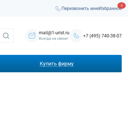
0
Перезвонить мне
Избранное
mail@1-urist.ru
+7 (495) 740-38-07
Всегда на связи!
Купить фирму
С лицензией ЧОП
Под лизинг
Под кредит
На УСН
С долгами
Без долгов