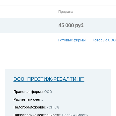
46.41 Торговля оптовая текстил
46.73 Торговля оптовая лесомат
Продана
техническим оборудованием
45 000 руб.
Готовые фирмы
Готовые ООО
ООО "ПРЕСТИЖ-РЕЗАЛТИНГ"
Правовая форма:
ООО
Расчетный счет:
,
Налогообложение:
УСН 6%
Направление деятельности:
Недвижимость