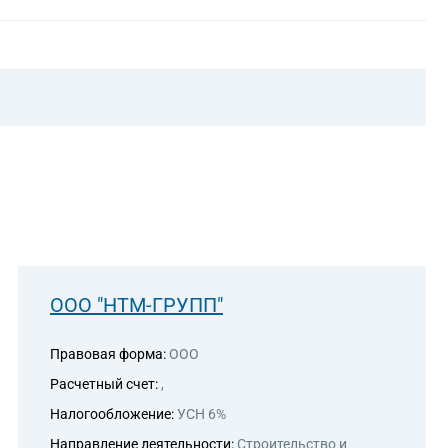
ьными изделиями
ериалами, строительными материалами и санитарно-
ООО "НТМ-ГРУПП"
Правовая форма:
ООО
Расчетный счет:
,
Налогообложение:
УСН 6%
Направление деятельности:
Строительство и