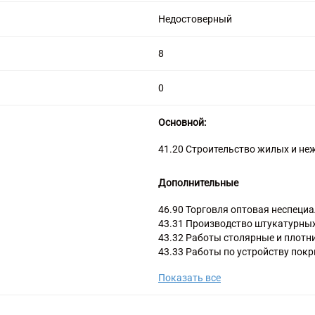
цензией на алмазную торговлю
Недостоверный
8
0
Основной:
41.20 Строительство жилых и не
Дополнительные
46.90 Торговля оптовая неспеци
43.31 Производство штукатурны
43.32 Работы столярные и плотн
43.33 Работы по устройству покр
43.34 Производство малярных и 
Показать все
43.39 Производство прочих отд
43.91 Производство кровельных 
43.99 Работы строительные спец