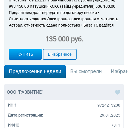
отчетам) 169 232,21 Иванникова Л.Л. (займ учредителя)
993 450,00 Катушкин Ю.Ю. (займ учредителя) 606 100,00
Предлагаем долг передать по договору цессии •
Отчетность сдается Электронно, электронная отчетность
Астрал, отчётность сдана полностью! • База 1С ведётся
135 000 руб.
КУПИТЬ
В избранное
Предложения недели
Вы смотрели
Избра
ООО "РАЗВИТИЕ"
ИНН
9724213200
Дата регистрации:
29.01.2025
ИФНС
7811