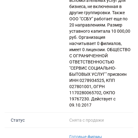
вспомогательных услуг для
Банкротство под ключ
Регистрация МФО
Под кредит
Внесение в реестр МФО
бизнеса, не включенная в
Услуга банкротства
Регистрация НКО
На УСН
другие группировки. Также
Банкротство предприятия
ООО "ССБУ" работает еще по
Регистрация предприятия
С долгами
20 направлениям. Размер
Банкротство компании
Без долгов
уставного капитала 10 000,00
Банкротство организации
руб. Организация
Для тендера
насчитывает 0 филиалов,
Банкротство ООО
С НДС
имеет 0 лицензии. ОБЩЕСТВО
Процедура банкротства
С историей
С ОГРАНИЧЕННОЙ
Банкротство ИП
ОТВЕТСТВЕННОСТЬЮ
С историей и оборотами
"СЕРВИС СОЦИАЛЬНО-
Банкротство фирмы
ИТ-компании
БЫТОВЫХ УСЛУГ" присвоен
Упрощенное банкротство
ИНН 0278934525, КПП
Оценочные компании
027801001, ОГРН
Готовые нулевые компании
1170280065702, ОКПО
Готовые фирмы по недвижимости
19767230. Действует с
09.10.2017
Готовые фирмы ЖКХ
Бухгалтерские компании
Статус
Снята с продажи
Проектные компании
Туристические фирмы
Готовые фирмы