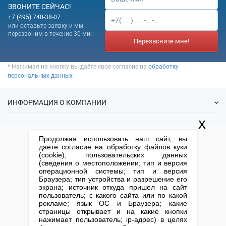
ЗВОНИТЕ СЕЙЧАС!
+7 (495) 740-38-07
или оставьте заявку и мы
перезвоним в течение 30 мин
Перезвоните мне!
* Нажимая на кнопку вы даёте свое согласие на
обработку
персональных данных
ИНФОРМАЦИЯ О КОМПАНИИ
x
О нас
УСЛУГИ
Продолжая использовать наш сайт, вы
Статьи
даете согласие на обработку файлов куки
ИФНС
(cookie), пользовательских данных
Готовые фирмы
КОНТАКТНАЯ ИНФОРМАЦИЯ
(сведения о местоположении; тип и версия
Спецпредложения
Продажа фирм
операционной системы; тип и версия
Отзывы
+7 (495) 740-38-07
mail@1-urist.ru
Браузера; тип устройства и разрешение его
Регистрация
(По Москве)
Спросить у юриста
экрана; источник откуда пришел на сайт
Ликвидация
пользователь; с какого сайта или по какой
рекламе; язык ОС и Браузера; какие
Регистрация изменений
Москва, ул. Сущевский вал,
страницы открывает и на какие кнопки
дом 5, стр. 3
Юридические адреса
нажимает пользователь; ip-адрес) в целях