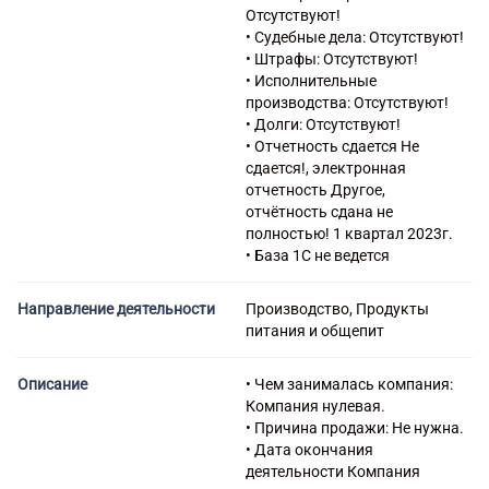
продуктами, включая
Отсутствуют!
напитки, и табачными
• Судебные дела: Отсутствуют!
изделиями в
• Штрафы: Отсутствуют!
неспециализированных
• Исполнительные
магазинах
производства: Отсутствуют!
47.19 Торговля розничная
• Долги: Отсутствуют!
прочая в
• Отчетность сдается Не
неспециализированных
сдается!, электронная
магазинах
отчетность Другое,
47.29 Торговля розничная
отчётность сдана не
прочими пищевыми
полностью! 1 квартал 2023г.
продуктами в
• База 1С не ведется
специализированных
магазинах
Направление деятельности
Производство, Продукты
47.78 Торговля розничная
питания и общепит
прочая в
специализированных
магазинах
Описание
• Чем занималась компания:
47.91 Торговля розничная по
Компания нулевая.
почте или по информационно-
• Причина продажи: Не нужна.
коммуникационной сети
• Дата окончания
Интернет
деятельности Компания