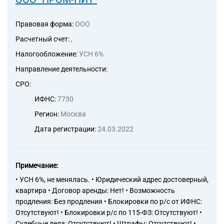
предоставление услуг по
размещению информации и
Правовая форма:
ООО
связанная с этим
деятельность
Расчетный счет:
,
Налогообложение:
УСН 6%
Направление деятельности:
СРО:
ИФНС:
7730
Регион:
Москва
Дата регистрации:
24.03.2022
Примечание:
• УСН 6%, не менялась. • Юридический адрес достоверный,
квартира • Договор аренды: Нет! • Возможность
продления: Без продления • Блокировки по р/с от ИФНС:
Отсутствуют! • Блокировки р/с по 115-ФЗ: Отсутствуют! •
Судебные дела: Отсутствуют! • Штрафы: Отсутствуют! •