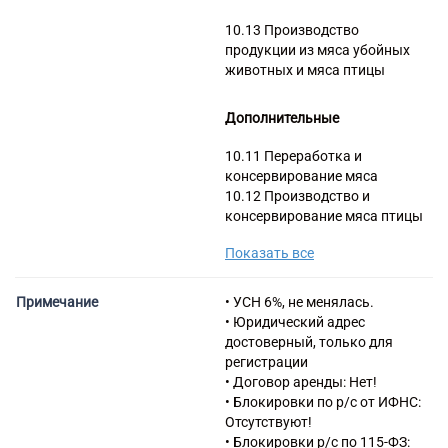
Торговые компании
10.13 Производство
Страховые компании
продукции из мяса убойных
животных и мяса птицы
Дополнительные
10.11 Переработка и
консервирование мяса
10.12 Производство и
консервирование мяса птицы
10.13.4 Производство мясных
Показать все
(мясосодержащих)
полуфабрикатов
46.32 Торговля оптовая
Примечание
• УСН 6%, не менялась.
мясом и мясными продуктами
• Юридический адрес
46.38 Торговля оптовая
достоверный, только для
прочими пищевыми
регистрации
продуктами, включая рыбу,
• Договор аренды: Нет!
ракообразных и моллюсков
• Блокировки по р/с от ИФНС:
47.11 Торговля розничная
Отсутствуют!
преимущественно пищевыми
• Блокировки р/с по 115-ФЗ: