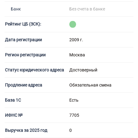
Банкротство под ключ
Регистрация МФО
Под кредит
Внесение в реестр МФО
Банк
Без счета в банке
Услуга банкротства
Регистрация НКО
На УСН
Банкротство предприятия
Регистрация предприятия
С долгами
Рейтинг ЦБ (ЗСК):
Банкротство компании
Без долгов
Банкротство организации
Для тендера
Дата регистрации
2009 г.
Банкротство ООО
С НДС
Процедура банкротства
Регион регистрации
Москва
С историей
Банкротство ИП
С историей и оборотами
Банкротство фирмы
Статус юридического адреса
Достоверный
ИТ-компании
Упрощенное банкротство
Оценочные компании
Продление адреса
Обязательная смена
Готовые нулевые компании
Готовые фирмы по недвижимости
База 1С
Есть
Готовые фирмы ЖКХ
ИФНС №
7705
Бухгалтерские компании
Проектные компании
Выручка за 2025 год
0
Туристические фирмы