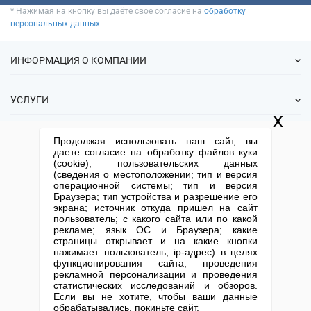
* Нажимая на кнопку вы даёте свое согласие на
обработку
персональных данных
ИНФОРМАЦИЯ О КОМПАНИИ
О нас
УСЛУГИ
Статьи
x
ИФНС
Готовые фирмы
КОНТАКТНАЯ ИНФОРМАЦИЯ
Продолжая использовать наш сайт, вы
Спецпредложения
Продажа фирм
даете согласие на обработку файлов куки
Отзывы
+7 (495) 740-38-07
mail@1-urist.ru
(cookie), пользовательских данных
Регистрация
(По Москве)
Спросить у юриста
(сведения о местоположении; тип и версия
Ликвидация
операционной системы; тип и версия
Браузера; тип устройства и разрешение его
Регистрация изменений
Москва, ул. Сущевский вал,
экрана; источник откуда пришел на сайт
дом 5, стр. 3
Юридические адреса
пользователь; с какого сайта или по какой
рекламе; язык ОС и Браузера; какие
Письмо директору
Карта сайта
Открытие юр. лица
страницы открывает и на какие кнопки
нажимает пользователь; ip-адрес) в целях
функционирования сайта, проведения
Столичный центр помощи бизнесу 2013-2026. Все права защищены.
рекламной персонализации и проведения
Политика компании в отношении обработки персональных данных
статистических исследований и обзоров.
Если вы не хотите, чтобы ваши данные
обрабатывались, покиньте сайт.