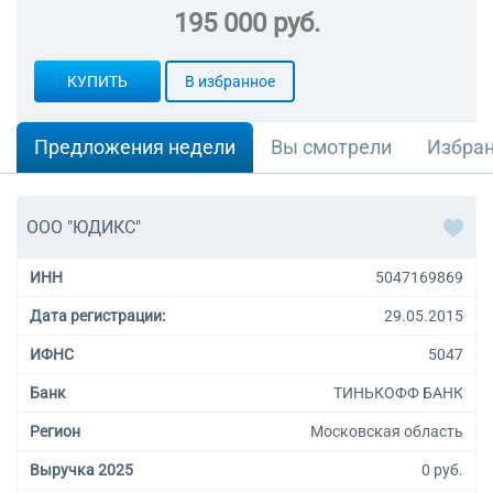
195 000 руб.
КУПИТЬ
В избранное
Предложения недели
Вы смотрели
Избра
ООО "ЮДИКС"
ИНН
5047169869
Дата регистрации:
29.05.2015
ИФНС
5047
Банк
ТИНЬКОФФ БАНК
Регион
Московская область
Выручка 2025
0 руб.