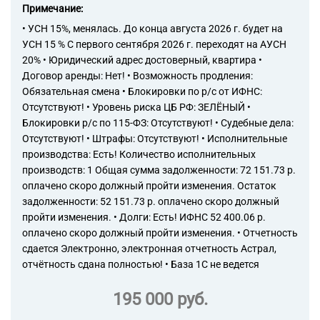
Примечание:
Торговые компании
• УСН 15%, менялась. До конца августа 2026 г. будет на
Страховые компании
УСН 15 % С первого сентября 2026 г. переходят на АУСН
20% • Юридический адрес достоверный, квартира •
Договор аренды: Нет! • Возможность продления:
Обязательная смена • Блокировки по р/с от ИФНС:
Отсутствуют! • Уровень риска ЦБ РФ: ЗЕЛЁНЫЙ •
Блокировки р/с по 115-ФЗ: Отсутствуют! • Судебные дела:
Отсутствуют! • Штрафы: Отсутствуют! • Исполнительные
производства: Есть! Количество исполнительных
производств: 1 Общая сумма задолженности: 72 151.73 р.
оплачено скоро должный пройти изменения. Остаток
задолженности: 52 151.73 р. оплачено скоро должный
пройти изменения. • Долги: Есть! ИФНС 52 400.06 р.
оплачено скоро должный пройти изменения. • Отчетность
сдается Электронно, электронная отчетность Астрал,
отчётность сдана полностью! • База 1С не ведется
195 000 руб.