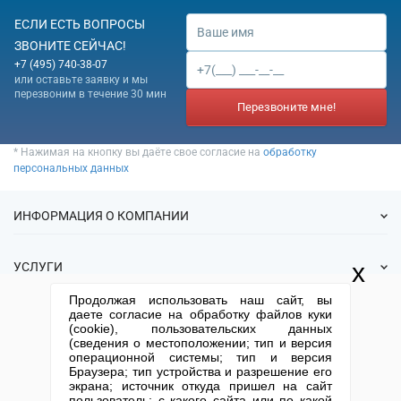
ЕСЛИ ЕСТЬ ВОПРОСЫ
ЗВОНИТЕ СЕЙЧАС!
+7 (495) 740-38-07
или оставьте заявку и мы
перезвоним в течение 30 мин
Перезвоните мне!
* Нажимая на кнопку вы даёте свое согласие на
обработку
персональных данных
ИНФОРМАЦИЯ О КОМПАНИИ
О нас
x
УСЛУГИ
Статьи
Продолжая использовать наш сайт, вы
ИФНС
Готовые фирмы
даете согласие на обработку файлов куки
КОНТАКТНАЯ ИНФОРМАЦИЯ
Спецпредложения
(cookie), пользовательских данных
Продажа фирм
(сведения о местоположении; тип и версия
Отзывы
+7 (495) 740-38-07
mail@1-urist.ru
Регистрация
операционной системы; тип и версия
(По Москве)
Спросить у юриста
Браузера; тип устройства и разрешение его
Ликвидация
экрана; источник откуда пришел на сайт
Регистрация изменений
Москва, ул. Сущевский вал,
пользователь; с какого сайта или по какой