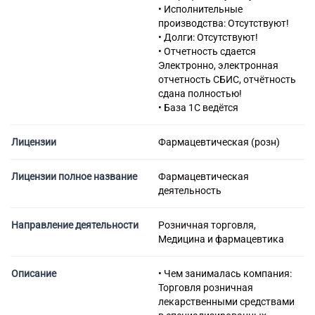
53.20.3 Деятельность
• Исполнительные
курьерская
производства: Отсутствуют!
66.19.6 Деятельность по
• Долги: Отсутствуют!
приему платежей физических
• Отчетность сдается
лиц платежными агентами
Электронно, электронная
66.19.62 Деятельность
отчетность СБИС, отчётность
платежных субагентов по
сдана полностью!
приему платежей физических
• База 1С ведётся
лиц
82.92 Деятельность по
Лицензии
Фармацевтическая (розн)
упаковыванию товаров
Лицензии полное название
Фармацевтическая
деятельность
Направление деятельности
Розничная торговля,
Медицина и фармацевтика
Описание
• Чем занималась компания:
Торговля розничная
лекарственными средствами