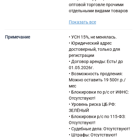
оптовой торговле прочими
отдельными видами товаров
46.46 Торговля оптовая
Показать все
фармацевтической
продукцией
46.69.8 Торговля оптовая
Примечание
• УСН 15%, не менялась.
техникой, оборудованием и
• Юридический адрес
инструментами,
достоверный, только для
применяемыми в
регистрации
медицинских целях
• Договор аренды: Есть! до
47.74 Торговля розничная
01.05.2026г.
изделиями, применяемыми в
• Возможность продления:
медицинских целях,
Можно оставить 19 500т.р./
ортопедическими изделиями в
мес
специализированных
• Блокировки по р/с от ИФНС:
магазинах
Отсутствуют!
47.91.2 Торговля розничная,
• Уровень риска ЦБ РФ:
осуществляемая
ЗЕЛЁНЫЙ
непосредственно при помощи
• Блокировки р/с по 115-ФЗ:
информационно-
Отсутствуют!
коммуникационной сети
• Судебные дела: Отсутствуют!
Интернет
• Штрафы: Отсутствуют!