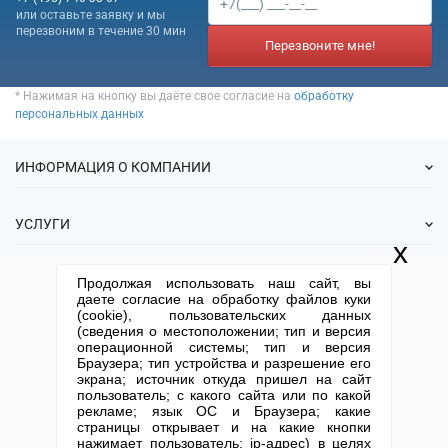
или оставьте заявку и мы
перезвоним в течение 30 мин
Перезвоните мне!
* Нажимая на кнопку вы даёте свое согласие на
обработку
персональных данных
ИНФОРМАЦИЯ О КОМПАНИИ
О нас
УСЛУГИ
Статьи
x
ИФНС
Готовые фирмы
КОНТАКТНАЯ ИНФОРМАЦИЯ
Продолжая использовать наш сайт, вы
Спецпредложения
Продажа фирм
даете согласие на обработку файлов куки
Отзывы
+7 (495) 740-38-07
mail@1-urist.ru
(cookie), пользовательских данных
Регистрация
(По Москве)
Спросить у юриста
(сведения о местоположении; тип и версия
Ликвидация
операционной системы; тип и версия
Браузера; тип устройства и разрешение его
Регистрация изменений
Москва, ул. Сущевский вал,
экрана; источник откуда пришел на сайт
дом 5, стр. 3
Юридические адреса
пользователь; с какого сайта или по какой
рекламе; язык ОС и Браузера; какие
Письмо директору
Карта сайта
Открытие юр. лица
страницы открывает и на какие кнопки
нажимает пользователь; ip-адрес) в целях