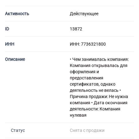
Бухгалтерское сопровождение
Ликвидация фирмы
Без оборотов
Продажа АО
Ликвидация со сменой учредителей
Бухгалтерский учет
Готовые МФО
Активность
Действующее
Продажа МФО
Ликвидация ООО
Готовые фирмы с лицензией
Регистрация фирмы
Официальная (добровольная) ликвидация ООО
ID
13872
С лицензией ФСБ
Альтернативная ликвидация ООО
Регистрация ООО
С образовательной лицензией
Вступление в СРО
ИНН
ИНН: 7736321800
Ликвидация ООО через продажу
Регистрация ОАО
С лицензией Минкультуры
Ликвидация ООО путем слияния или присоединения
Регистрация ЗАО
С лицензией на алкоголь
Для чего вступать в СРО
Описание
• Чем занималась компания:
Регистрация изменений
Ликвидация ООО с долгами
Регистрация без выезда в налоговую
С медицинской лицензией
Тарифы СРО
Компания открывалась для
Ликвидация ООО без долгов
оформления и
Регистрация с юридическим адресом
С пожарной лицензией МЧС
СРО для строителей
Изменение наименования
предоставления
Открытие юр. лица
Ликвидация ООО с нулевым балансом
Регистрация без приезда в Москву
С лицензией на металлолом
СРО для проектировщиков
сертификатов, однако
Смена участников ООО
Регистрация под ключ
деятельность не велась •
С фармацевтической лицензией
Регистрация филиала
Открытие фирмы
Причина продажи: Не нужна
Банкротство
Срочная регистрация
С лицензией на реставрацию
Реорганизация предприятия
компания • Дата окончания
Открытие НКО
Регистрация аудиторской фирмы
С лицензией на ТБО
деятельности: Компания
Изменение размера уставного капитала
Открытие ОАО
Помощь при банкротстве
нулевая
Регистрация строительной фирмы
С лицензией на алмазную торговлю
Каталог юр. адресов
Изменение видов деятельности
Открытие ЗАО
Сопровождение банкротства
Регистрация туристической фирмы
С лицензией ЧОП
Изменение юридического адреса
Статус
Снята с продажи
Банкротство юридических лиц
Регистрация иностранной компании
Под лизинг
Исправление ошибок в ЕГРЮЛ