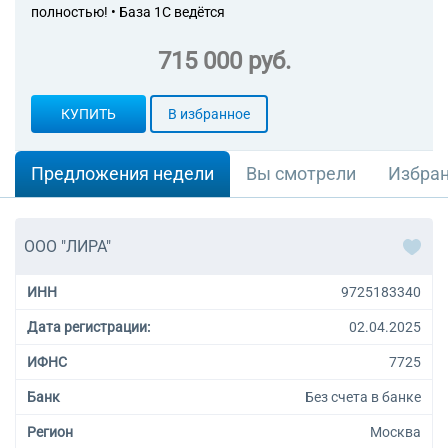
полностью! • База 1С ведётся
715 000 руб.
КУПИТЬ
В избранное
Предложения недели
Вы смотрели
Избра
ООО "ЛИРА"
ИНН
9725183340
Дата регистрации:
02.04.2025
ИФНС
7725
Банк
Без счета в банке
Регион
Москва