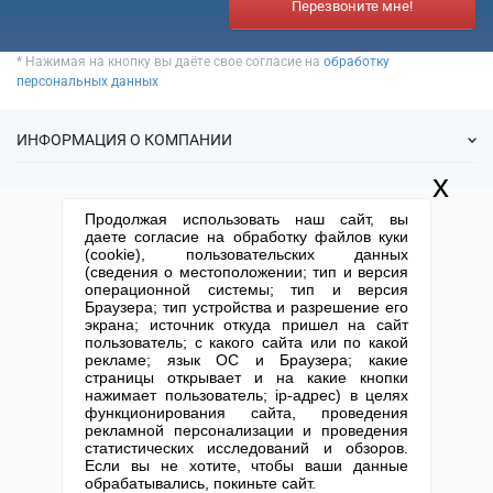
Перезвоните мне!
* Нажимая на кнопку вы даёте свое согласие на
обработку
персональных данных
ИНФОРМАЦИЯ О КОМПАНИИ
x
О нас
УСЛУГИ
Продолжая использовать наш сайт, вы
Статьи
даете согласие на обработку файлов куки
ИФНС
(cookie), пользовательских данных
Готовые фирмы
КОНТАКТНАЯ ИНФОРМАЦИЯ
(сведения о местоположении; тип и версия
Спецпредложения
Продажа фирм
операционной системы; тип и версия
Отзывы
+7 (495) 740-38-07
mail@1-urist.ru
Браузера; тип устройства и разрешение его
Регистрация
(По Москве)
Спросить у юриста
экрана; источник откуда пришел на сайт
Ликвидация
пользователь; с какого сайта или по какой
рекламе; язык ОС и Браузера; какие
Регистрация изменений
Москва, ул. Сущевский вал,
страницы открывает и на какие кнопки
дом 5, стр. 3
Юридические адреса
нажимает пользователь; ip-адрес) в целях
функционирования сайта, проведения
Письмо директору
Карта сайта
Открытие юр. лица
рекламной персонализации и проведения
статистических исследований и обзоров.
Если вы не хотите, чтобы ваши данные
Столичный центр помощи бизнесу 2013-2026. Все права защищены.
обрабатывались, покиньте сайт.
Политика компании в отношении обработки персональных данных