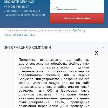
ЗВОНИТЕ СЕЙЧАС!
+7 (495) 740-38-07
или оставьте заявку и мы
перезвоним в течение 30 мин
Перезвоните мне!
* Нажимая на кнопку вы даёте свое согласие на
обработку
персональных данных
ИНФОРМАЦИЯ О КОМПАНИИ
x
О нас
Продолжая использовать наш сайт, вы
УСЛУГИ
даете согласие на обработку файлов куки
Статьи
(cookie), пользовательских данных
ИФНС
(сведения о местоположении; тип и версия
Готовые фирмы
КОНТАКТНАЯ ИНФОРМАЦИЯ
операционной системы; тип и версия
Спецпредложения
Продажа фирм
Браузера; тип устройства и разрешение его
Отзывы
+7 (495) 740-38-07
mail@1-urist.ru
экрана; источник откуда пришел на сайт
Регистрация
пользователь; с какого сайта или по какой
(По Москве)
Спросить у юриста
Ликвидация
рекламе; язык ОС и Браузера; какие
страницы открывает и на какие кнопки
Регистрация изменений
Москва, ул. Сущевский вал,
нажимает пользователь; ip-адрес) в целях
дом 5, стр. 3
Юридические адреса
функционирования сайта, проведения
рекламной персонализации и проведения
Письмо директору
Карта сайта
Открытие юр. лица