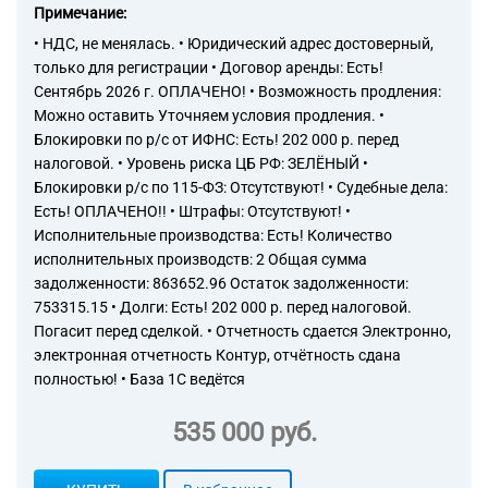
Примечание:
Торговые компании
• НДС, не менялась. • Юридический адрес достоверный,
Страховые компании
только для регистрации • Договор аренды: Есть!
Сентябрь 2026 г. ОПЛАЧЕНО! • Возможность продления:
Можно оставить Уточняем условия продления. •
Блокировки по р/с от ИФНС: Есть! 202 000 р. перед
налоговой. • Уровень риска ЦБ РФ: ЗЕЛЁНЫЙ •
Блокировки р/с по 115-ФЗ: Отсутствуют! • Судебные дела:
Есть! ОПЛАЧЕНО!! • Штрафы: Отсутствуют! •
Исполнительные производства: Есть! Количество
исполнительных производств: 2 Общая сумма
задолженности: 863652.96 Остаток задолженности:
753315.15 • Долги: Есть! 202 000 р. перед налоговой.
Погасит перед сделкой. • Отчетность сдается Электронно,
электронная отчетность Контур, отчётность сдана
полностью! • База 1С ведётся
535 000 руб.