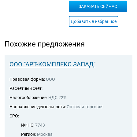
52.2 Деятельность
ЗАКАЗАТЬ СЕЙЧАС
транспортная
вспомогательная
Добавить в избранное
68.10 Покупка и продажа
собственного недвижимого
имущества
68.20 Аренда и управление
Похожие предложения
собственным или
арендованным недвижимым
имуществом
ООО "АРТ-КОМПЛЕКС ЗАПАД"
96.09 Предоставление прочих
персональных услуг, не
включенных в другие
Правовая форма:
ООО
группировки
Расчетный счет:
Налогообложение:
НДС 22%
Направление деятельности:
Оптовая торговля
СРО:
ИФНС:
7743
Регион:
Москва