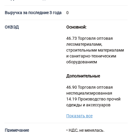
Торговые компании
Страховые компании
Выручка за последние 3 года
0
ОКВЭД
Основной:
46.73 Торговля оптовая
лесоматериалами,
строительными материалами
и санитарно-техническим
оборудованием
Дополнительные
46.90 Торговля оптовая
неспециализированная
14.19 Производство прочей
одежды и аксессуаров
одежды
Показать все
20.16 Производство
пластмасс и синтетических
смол в первичных формах
Примечание
• НДС, не менялась.