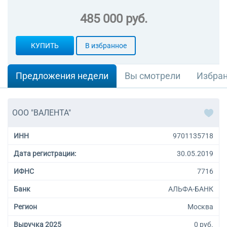
485 000 руб.
КУПИТЬ
В избранное
Предложения недели
Вы смотрели
Избра
ООО "ВАЛЕНТА"
ИНН
9701135718
Дата регистрации:
30.05.2019
ИФНС
7716
Банк
АЛЬФА-БАНК
Регион
Москва
Выручка 2025
0 руб.