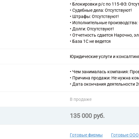
включенная в другие группировк
• Блокировки р/с по 115-ФЗ: Отсу
• Судебные дела: Отсутствуют!
• Штрафы: Отсутствуют!
• Исполнительные производства: 
• Долги: Отсутствуют!
• Отчетность сдается Нарочно, э
• База 1С не ведется
Юридические услуги и консалтин
• Чем занималась компания: Про
• Причина продажи: Не нужна ко
• Дата окончания деятельности 2
В продаже
135 000 руб.
Готовые фирмы
Готовые ООО