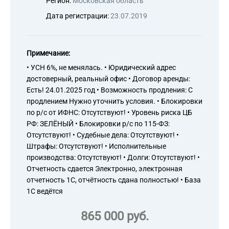
Регион:
Московская область
Дата регистрации:
23.07.2019
Примечание:
• УСН 6%, не менялась. • Юридический адрес
достоверный, реальный офис • Договор аренды:
Есть! 24.01.2025 год • Возможность продления: С
продлением Нужно уточнить условия. • Блокировки
по р/с от ИФНС: Отсутствуют! • Уровень риска ЦБ
РФ: ЗЕЛЁНЫЙ • Блокировки р/с по 115-ФЗ:
Отсутствуют! • Судебные дела: Отсутствуют! •
Штрафы: Отсутствуют! • Исполнительные
производства: Отсутствуют! • Долги: Отсутствуют! •
Отчетность сдается Электронно, электронная
отчетность 1С, отчётность сдана полностью! • База
1С ведётся
865 000 руб.