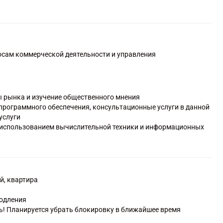
осам коммерческой деятельности и управления
 рынка и изучение общественного мнения
программного обеспечения, консультационные услуги в данной
услуги
с использованием вычислительной техники и информационных
 данных, предоставление услуг по размещению информации,
мационно-коммуникационной сети Интернет
ию и использованию баз данных и информационных ресурсов
ы рынка и изучение общественного мнения
й, квартира
азработки в области общественных и гуманитарных наук
й квалификации
родления
льное дополнительное
ть! Планируется убрать блокировку в ближайшее время
ительному профессиональному образованию прочая, не