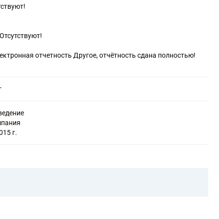
и
тствуют!
Отсутствуют!
лектронная отчетность Другое, отчётность сдана полностью!
г
ведение
мпания
015 г.