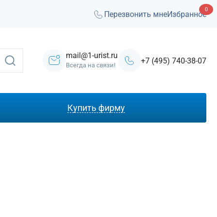
0
Перезвонить мне
Избранное
mail@1-urist.ru
+7 (495) 740-38-07
Всегда на связи!
Купить фирму
С лицензией ЧОП
Под лизинг
Под кредит
На УСН
С долгами
Без долгов