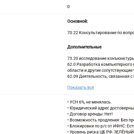
0
Основной:
70.22 Консультирование по вопр
Дополнительные
73.20 исследование конъюнктуры
62.0 Разработка компьютерного 
области и другие сопутствующие 
62.09 Деятельность, связанная 
технологий, прочая
Показать все
63.1 Деятельность по обработке
деятельность порталов в инфор
63.11.1 Деятельность по создан
• УСН 6%, не менялась.
73.20 Исследование конъюнктур
• Юридический адрес достоверны
72.20 Научные исследования и р
• Договор аренды: Нет!
85.23 Подготовка кадров высше
• Возможность продления: Без п
85.42 Образование профессиона
• Блокировки по р/с от ИФНС: Ес
85.42.9 Деятельность по дополн
• Уровень риска ЦБ РФ: ЗЕЛЁНЫЙ