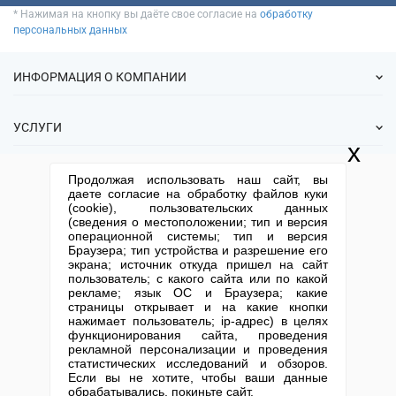
* Нажимая на кнопку вы даёте свое согласие на
обработку
персональных данных
ИНФОРМАЦИЯ О КОМПАНИИ
О нас
УСЛУГИ
Статьи
x
ИФНС
Готовые фирмы
КОНТАКТНАЯ ИНФОРМАЦИЯ
Продолжая использовать наш сайт, вы
Спецпредложения
Продажа фирм
даете согласие на обработку файлов куки
Отзывы
+7 (495) 740-38-07
mail@1-urist.ru
(cookie), пользовательских данных
Регистрация
(По Москве)
Спросить у юриста
(сведения о местоположении; тип и версия
Ликвидация
операционной системы; тип и версия
Браузера; тип устройства и разрешение его
Регистрация изменений
Москва, ул. Сущевский вал,
экрана; источник откуда пришел на сайт
дом 5, стр. 3
Юридические адреса
пользователь; с какого сайта или по какой
рекламе; язык ОС и Браузера; какие
Письмо директору
Карта сайта
Открытие юр. лица
страницы открывает и на какие кнопки
нажимает пользователь; ip-адрес) в целях
функционирования сайта, проведения
Столичный центр помощи бизнесу 2013-2026. Все права защищены.
рекламной персонализации и проведения
Политика компании в отношении обработки персональных данных
статистических исследований и обзоров.
Если вы не хотите, чтобы ваши данные
обрабатывались, покиньте сайт.