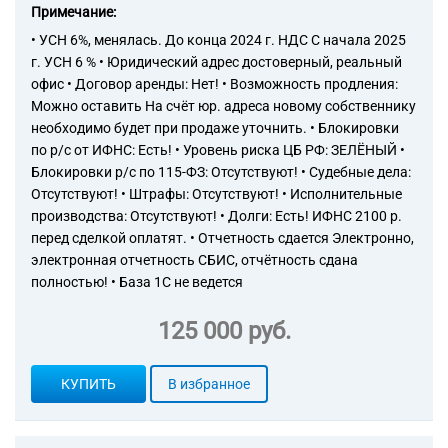
Примечание:
Торговые компании
• УСН 6%, менялась. До конца 2024 г. НДС С начала 2025
Страховые компании
г. УСН 6 % • Юридический адрес достоверный, реальный
офис • Договор аренды: Нет! • Возможность продления:
Можно оставить На счёт юр. адреса новому собственнику
необходимо будет при продаже уточнить. • Блокировки
по р/с от ИФНС: Есть! • Уровень риска ЦБ РФ: ЗЕЛЁНЫЙ •
Блокировки р/с по 115-ФЗ: Отсутствуют! • Судебные дела:
Отсутствуют! • Штрафы: Отсутствуют! • Исполнительные
производства: Отсутствуют! • Долги: Есть! ИФНС 2100 р.
перед сделкой оплатят. • Отчетность сдается Электронно,
электронная отчетность СБИС, отчётность сдана
полностью! • База 1С не ведется
125 000 руб.
КУПИТЬ
В избранное