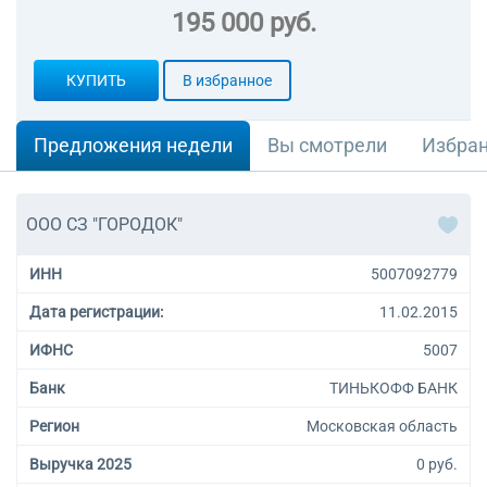
195 000 руб.
КУПИТЬ
В избранное
Предложения недели
Вы смотрели
Избра
ООО СЗ "ГОРОДОК"
ИНН
5007092779
Дата регистрации:
11.02.2015
ИФНС
5007
Банк
ТИНЬКОФФ БАНК
Регион
Московская область
Выручка 2025
0 руб.