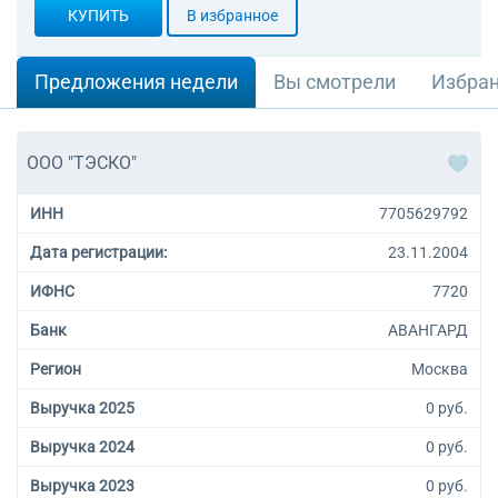
КУПИТЬ
В избранное
Предложения недели
Вы смотрели
Избра
ООО "ТЭСКО"
ИНН
7705629792
Дата регистрации:
23.11.2004
ИФНС
7720
Банк
АВАНГАРД
Регион
Москва
Выручка 2025
0 руб.
Выручка 2024
0 руб.
Выручка 2023
0 руб.