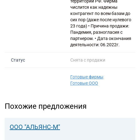
Банкротство под ключ
территории РФ. Фирма
Регистрация МФО
Под кредит
Внесение в реестр МФО
числится как надежны
Услуга банкротства
Регистрация НКО
На УСН
контрагент по всем базам до
Банкротство предприятия
сих пор (даже после нулевого
Регистрация предприятия
С долгами
23 года) • Причина продажи:
Банкротство компании
Без долгов
Пандемия, разногласия с
Банкротство организации
партнером. • Дата окончания
Для тендера
Банкротство ООО
деятельности: 06.2022г.
С НДС
Процедура банкротства
С историей
Статус
Снята с продажи
Банкротство ИП
С историей и оборотами
Банкротство фирмы
ИТ-компании
Готовые фирмы
Упрощенное банкротство
Оценочные компании
Готовые ООО
Готовые нулевые компании
Готовые фирмы по недвижимости
Похожие предложения
Готовые фирмы ЖКХ
Бухгалтерские компании
ООО "АЛЬЯНС-М"
Проектные компании
Туристические фирмы