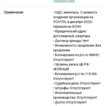
Показать все
включенных в другие
группировки
41.20 Строительство жилых и
Примечание
• НДС, менялась. С момента
нежилых зданий
создания организации на
46.90 Торговля оптовая
УСН15%, в декабре 2022г.
неспециализированная
перешли на ОСНО
41.10 Разработка
• Юридический адрес
строительных проектов
достоверный, квартира
43.29 Производство прочих
• Договор аренды: Нет!
строительно-монтажных
• Возможность продления: Без
работ
продления
43.39 Производство прочих
• Блокировки по р/с от ИФНС:
отделочных и завершающих
Отсутствуют!
работ
• Уровень риска ЦБ РФ:
43.99 Работы строительные
ЗЕЛЁНЫЙ
специализированные прочие,
• Блокировки р/с по 115-ФЗ:
не включенные в другие
Отсутствуют!
группировки
• Судебные дела: Отсутствуют!
46.51 Торговля оптовая
• Штрафы: Отсутствуют!
компьютерами,
• Исполнительные
периферийными
производства: Отсутствуют!
устройствами к компьютерам
• Долги: Отсутствуют!
и программным обеспечением