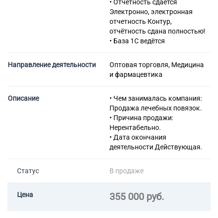
• Отчетность сдается
46.52 Торговля оптовая
Электронно, электронная
электронным и
отчетность Контур,
телекоммуникационным
отчётность сдана полностью!
оборудованием и его
• База 1С ведётся
запасными частями
46.71 Торговля оптовая
Направление деятельности
Оптовая торговля, Медицина
твердым, жидким и
и фармацевтика
газообразным топливом и
подобными продуктами
46.73 Торговля оптовая
Описание
• Чем занималась компания:
лесоматериалами,
Продажа лечебных повязок.
строительными материалами
• Причина продажи:
и санитарно-техническим
Нерентабельно.
оборудованием
• Дата окончания
46.74 Торговля оптовая
деятельности Действующая.
скобяными изделиями,
водопроводным и
Статус
В продаже
отопительным
оборудованием и
принадлежностями
Цена
355 000 руб.
49.41 Деятельность
автомобильного грузового