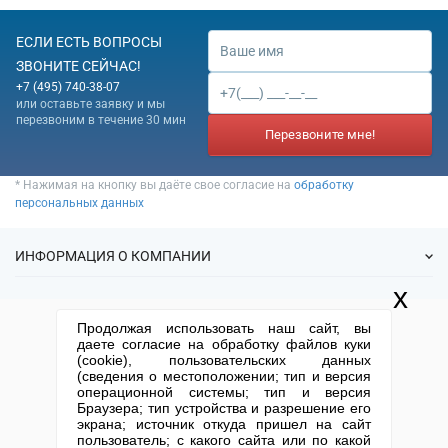
ЕСЛИ ЕСТЬ ВОПРОСЫ
ЗВОНИТЕ СЕЙЧАС!
+7 (495) 740-38-07
или оставьте заявку и мы
перезвоним в течение 30 мин
Перезвоните мне!
* Нажимая на кнопку вы даёте свое согласие на
обработку
персональных данных
ИНФОРМАЦИЯ О КОМПАНИИ
x
О нас
УСЛУГИ
Продолжая использовать наш сайт, вы
Статьи
даете согласие на обработку файлов куки
ИФНС
(cookie), пользовательских данных
Готовые фирмы
КОНТАКТНАЯ ИНФОРМАЦИЯ
(сведения о местоположении; тип и версия
Спецпредложения
Продажа фирм
операционной системы; тип и версия
Отзывы
+7 (495) 740-38-07
mail@1-urist.ru
Браузера; тип устройства и разрешение его
Регистрация
(По Москве)
Спросить у юриста
экрана; источник откуда пришел на сайт
Ликвидация
пользователь; с какого сайта или по какой