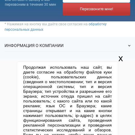
перезвоним в течение 30 мин
Перезвоните мне!
* Нажимая на кнопку вы даёте свое согласие на
обработку
персональных данных
ИНФОРМАЦИЯ О КОМПАНИИ
x
О нас
УСЛУГИ
Продолжая использовать наш сайт, вы
Статьи
даете согласие на обработку файлов куки
ИФНС
(cookie), пользовательских данных
Готовые фирмы
КОНТАКТНАЯ ИНФОРМАЦИЯ
(сведения о местоположении; тип и версия
Спецпредложения
Продажа фирм
операционной системы; тип и версия
Отзывы
+7 (495) 740-38-07
mail@1-urist.ru
Браузера; тип устройства и разрешение его
Регистрация
(По Москве)
Спросить у юриста
экрана; источник откуда пришел на сайт
Ликвидация
пользователь; с какого сайта или по какой
рекламе; язык ОС и Браузера; какие
Регистрация изменений
Москва, ул. Сущевский вал,
страницы открывает и на какие кнопки
дом 5, стр. 3
Юридические адреса
нажимает пользователь; ip-адрес) в целях
функционирования сайта, проведения
Письмо директору
Карта сайта
Открытие юр. лица
рекламной персонализации и проведения
статистических исследований и обзоров.
Если вы не хотите, чтобы ваши данные