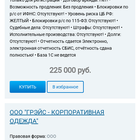
только для регистрации • Договор аренды: Нет! •
Торговые компании
Возможность продления: Без продления • Блокировки по
Страховые компании
р/с от ИФНС: Отсутствуют! • Уровень риска ЦБ РФ:
ЖЕЛТЫЙ • Блокировки р/с по 115-ФЗ: Отсутствуют! •
Судебные дела: Отсутствуют! • Штрафы: Отсутствуют! •
Исполнительные производства: Отсутствуют! • Долги:
Отсутствуют! • Отчетность сдается Электронно,
электронная отчетность СБИС, отчётность сдана
полностью! • База 1С не ведется
225 000 руб.
КУПИТЬ
В избранное
ООО "ГРЭЙС - КОРПОРАТИВНАЯ
ОДЕЖДА"
Правовая форма:
ООО