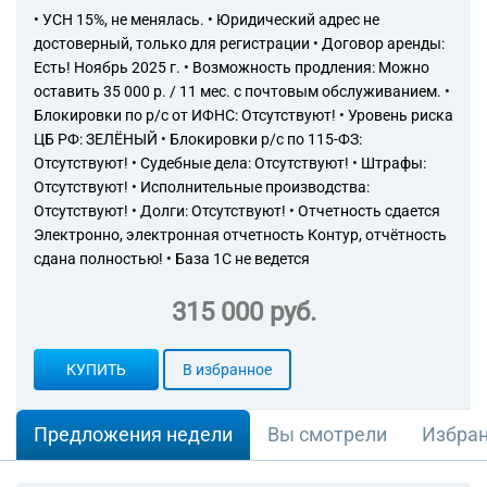
• УСН 15%, не менялась. • Юридический адрес не
достоверный, только для регистрации • Договор аренды:
Есть! Ноябрь 2025 г. • Возможность продления: Можно
оставить 35 000 р. / 11 мес. с почтовым обслуживанием. •
Блокировки по р/с от ИФНС: Отсутствуют! • Уровень риска
ЦБ РФ: ЗЕЛЁНЫЙ • Блокировки р/с по 115-ФЗ:
Отсутствуют! • Судебные дела: Отсутствуют! • Штрафы:
Отсутствуют! • Исполнительные производства:
Отсутствуют! • Долги: Отсутствуют! • Отчетность сдается
Электронно, электронная отчетность Контур, отчётность
сдана полностью! • База 1С не ведется
315 000 руб.
КУПИТЬ
В избранное
Предложения недели
Вы смотрели
Избра