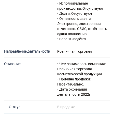
47.91.1 Торговля розничная
• Исполнительные
по почте
производства: Отсутствуют!
47.91.2 Торговля розничная,
• Долги: Отсутствуют!
осуществляемая
• Отчетность сдается
непосредственно при помощи
Электронно, электронная
информационно-
отчетность СБИС, отчётность
коммуникационной сети
сдана полностью!
Интернет
• База 1С ведётся
47.99 Торговля розничная
прочая вне магазинов,
Направление деятельности
Розничная торговля
палаток, рынков
52.10 Деятельность по
складированию и хранению
Описание
• Чем занималась компания:
73.20 Исследование
Розничная торговля
конъюнктуры рынка и
косметической продукции.
изучение общественного
• Причина продажи:
мнения
Нерентабельно.
73.12 Представление в
• Дата окончания
средствах массовой
деятельности 2022г.
информации
96.02 Предоставление услуг
Статус
В продаже
парикмахерскими и салонами
красоты