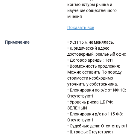
конъюнктуры рынка и
изучение общественного
мнения
46.90 Торговля оптовая
Показать все
неспециализированная
46.38.2 Торговля оптовая
прочими пищевыми
Примечание
• УСН 15%, не менялась.
продуктами
• Юридический адрес
46.45 Торговля оптовая
достоверный, реальный офис
парфюмерными и
• Договор аренды: Нет!
косметическими товарами
• Возможность продления:
46.46 Торговля оптовая
Можно оставить По поводу
фармацевтической
стоимости необходимо
продукцией
уточнить у собственника.
47.19 Торговля розничная
• Блокировки по р/с от ИФНС:
прочая в
Отсутствуют!
неспециализированных
• Уровень риска ЦБ РФ:
магазинах
ЗЕЛЁНЫЙ
47.91 Торговля розничная по
• Блокировки р/с по 115-ФЗ:
почте или по информационно-
Отсутствуют!
коммуникационной сети
• Судебные дела: Отсутствуют!
Интернет
• Штрафы: Отсутствуют!