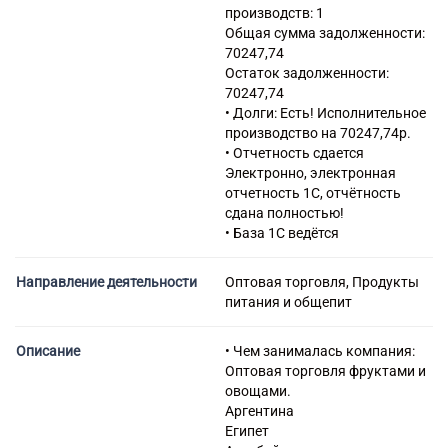
продуктами, включая рыбу,
производств: 1
ракообразных и моллюсков
Общая сумма задолженности:
46.41 Торговля оптовая
70247,74
текстильными изделиями
Остаток задолженности:
46.42 Торговля оптовая
70247,74
одеждой и обувью
• Долги: Есть! Исполнительное
46.43 Торговля оптовая
производство на 70247,74р.
бытовыми электротоварами
• Отчетность сдается
46.45 Торговля оптовая
Электронно, электронная
парфюмерными и
отчетность 1С, отчётность
косметическими товарами
сдана полностью!
46.47 Торговля оптовая
• База 1С ведётся
мебелью, коврами и
осветительным
Направление деятельности
Оптовая торговля, Продукты
оборудованием
питания и общепит
46.73 Торговля оптовая
лесоматериалами,
строительными материалами
Описание
• Чем занималась компания:
и санитарно-техническим
Оптовая торговля фруктами и
оборудованием
овощами.
77.11 Аренда и лизинг
Аргентина
легковых автомобилей и
Египет
легких автотранспортных