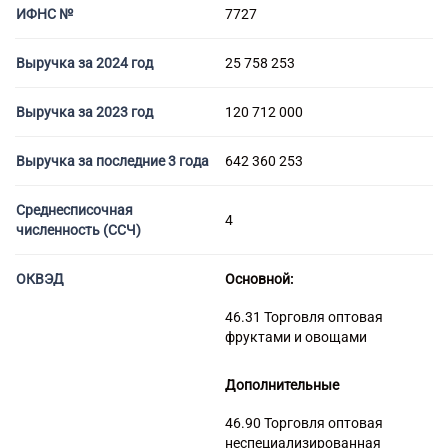
Торговые компании
ИФНС №
7727
Страховые компании
Выручка за 2024 год
25 758 253
Выручка за 2023 год
120 712 000
Выручка за последние 3 года
642 360 253
Среднесписочная
4
численность (ССЧ)
ОКВЭД
Основной:
46.31 Торговля оптовая
фруктами и овощами
Дополнительные
46.90 Торговля оптовая
неспециализированная