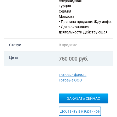
Азербайджан
средств
Турция
77.12 Аренда и лизинг
Сербия
грузовых транспортных
Молдова
средств
• Причина продажи: Жду инфо.
• Дата окончания
деятельности Действующая.
Статус
В продаже
Цена
750 000 руб.
Готовые фирмы
Готовые ООО
ЗАКАЗАТЬ СЕЙЧАС
Добавить в избранное