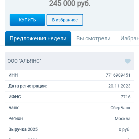
245 000 руб.
КУПИТЬ
В избранное
Предложения недели
Вы смотрели
Избра
ООО "АЛЬЯНС"
ИНН
7716989451
Дата регистрации:
20.11.2023
ИФНС
7716
Банк
СберБанк
Регион
Москва
Выручка 2025
0 руб.