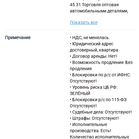
45.31 Торговля оптовая
автомобильными деталями,
узлами и принадлежностями
Показать все
46.21 Торговля оптовая
зерном, необработанным
табаком, семенами и кормами
Примечание
• НДС, не менялась.
для сельскохозяйственных
• Юридический адрес
животных
достоверный, квартира
46.22 Торговля оптовая
• Договор аренды: Нет!
цветами и растениями
• Возможность продления: Без
46.33 Торговля оптовая
продления
молочными продуктами,
• Блокировки по р/с от ИФНС:
яйцами и пищевыми маслами
Отсутствуют!
и жирами
• Уровень риска ЦБ РФ:
46.34 Торговля оптовая
ЗЕЛЁНЫЙ
напитками
• Блокировки р/с по 115-ФЗ:
46.36 Торговля оптовая
Отсутствуют!
сахаром, шоколадом и
• Судебные дела: Отсутствуют!
сахаристыми кондитерскими
• Штрафы: Отсутствуют!
изделиями
• Исполнительные
46.38 Торговля оптовая
производства: Есть!
прочими пищевыми
Количество исполнительных