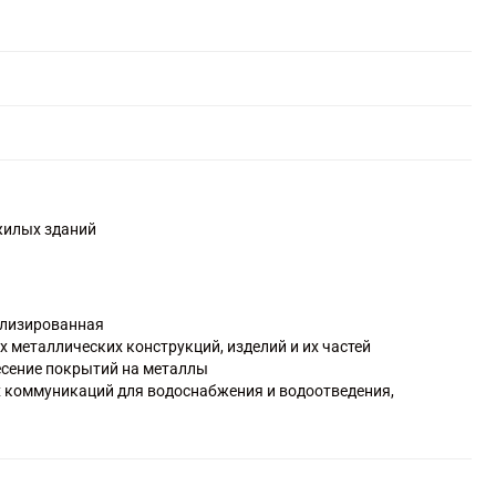
жилых зданий
ализированная
 металлических конструкций, изделий и их частей
есение покрытий на металлы
 коммуникаций для водоснабжения и водоотведения,
одних линий электропередачи и связи
иний электропередачи и связи
жных, санитарно-технических и прочих строительно-