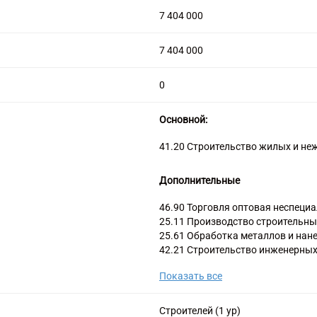
7 404 000
7 404 000
0
Основной:
41.20 Строительство жилых и не
Дополнительные
46.90 Торговля оптовая неспеци
25.11 Производство строительных
25.61 Обработка металлов и нан
42.21 Строительство инженерных
газоснабжения
Показать все
42.22.1 Строительство междугор
42.22.2 Строительство местных л
43.2 Производство электромонта
Строителей (1 ур)