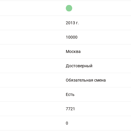
цензией на алмазную торговлю
2013 г.
10000
Москва
Достоверный
Обязательная смена
Есть
7721
0