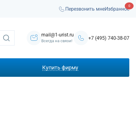
0
Перезвонить мне
Избранное
mail@1-urist.ru
+7 (495) 740-38-07
Всегда на связи!
Купить фирму
С лицензией ЧОП
Под лизинг
Под кредит
На УСН
С долгами
Без долгов