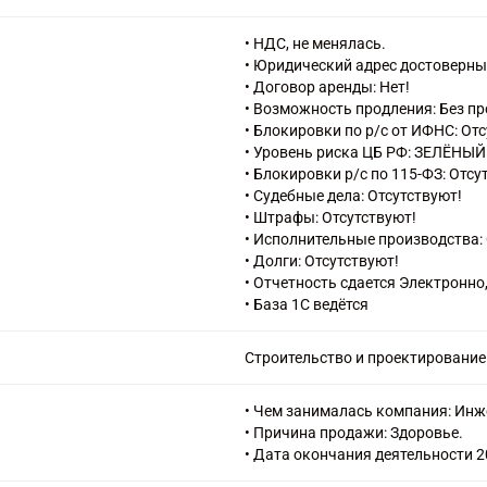
монтажных работ
43.3 Работы строительные отдел
• НДС, не менялась.
46.73 Торговля оптовая лесомат
• Юридический адрес достоверны
техническим оборудованием
• Договор аренды: Нет!
46.73.6 Торговля оптовая прочи
• Возможность продления: Без п
49.41 Деятельность автомобильн
• Блокировки по р/с от ИФНС: От
52.29 Деятельность вспомогател
• Уровень риска ЦБ РФ: ЗЕЛЁНЫЙ
71.12 Деятельность в области и
• Блокировки р/с по 115-ФЗ: Отсу
проектирования, управления про
• Судебные дела: Отсутствуют!
авторского надзора, предоставле
• Штрафы: Отсутствуют!
• Исполнительные производства: 
• Долги: Отсутствуют!
• Отчетность сдается Электронно
• База 1С ведётся
Строительство и проектирование
• Чем занималась компания: Инж
• Причина продажи: Здоровье.
• Дата окончания деятельности 2