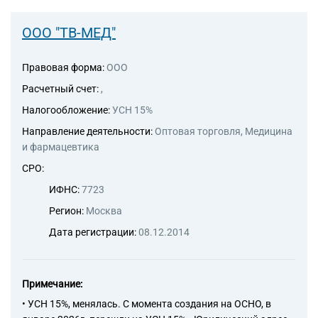
Банкротство под ключ
Регистрация МФО
Под кредит
Внесение в реестр МФО
Услуга банкротства
Регистрация НКО
На УСН
ООО "ТВ-МЕД"
Банкротство предприятия
Регистрация предприятия
С долгами
Банкротство компании
Правовая форма:
ООО
Без долгов
Банкротство организации
Для тендера
Расчетный счет:
,
Банкротство ООО
С НДС
Налогообложение:
УСН 15%
Процедура банкротства
С историей
Направление деятельности:
Оптовая торговля, Медицина
Банкротство ИП
и фармацевтика
С историей и оборотами
Банкротство фирмы
ИТ-компании
СРО:
Упрощенное банкротство
Оценочные компании
ИФНС:
7723
Готовые нулевые компании
Регион:
Москва
Готовые фирмы по недвижимости
Дата регистрации:
08.12.2014
Готовые фирмы ЖКХ
Бухгалтерские компании
Примечание:
Проектные компании
• УСН 15%, менялась. С момента создания на ОСНО, в
Туристические фирмы