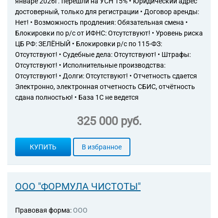
январе 2026г. перешли на УСН 15% • Юридический адрес
Торговые компании
достоверный, только для регистрации • Договор аренды:
Страховые компании
Нет! • Возможность продления: Обязательная смена •
Блокировки по р/с от ИФНС: Отсутствуют! • Уровень риска
ЦБ РФ: ЗЕЛЁНЫЙ • Блокировки р/с по 115-ФЗ:
Отсутствуют! • Судебные дела: Отсутствуют! • Штрафы:
Отсутствуют! • Исполнительные производства:
Отсутствуют! • Долги: Отсутствуют! • Отчетность сдается
Электронно, электронная отчетность СБИС, отчётность
сдана полностью! • База 1С не ведется
325 000 руб.
КУПИТЬ
В избранное
ООО "ФОРМУЛА ЧИСТОТЫ"
Правовая форма:
ООО