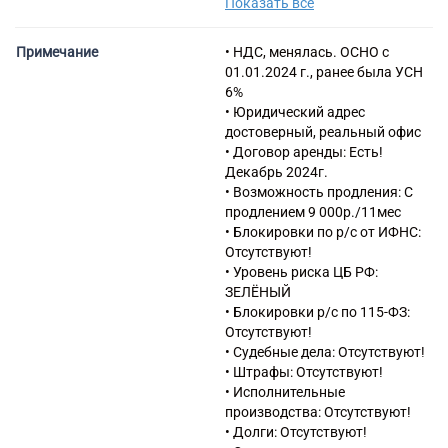
Показать все
мнения
46.90 Торговля оптовая
неспециализированная
Примечание
• НДС, менялась. ОСНО с
18.20 Копирование
01.01.2024 г., ранее была УСН
записанных носителей
6%
информации
• Юридический адрес
26.20 Производство
достоверный, реальный офис
компьютеров и
• Договор аренды: Есть!
периферийного оборудования
Декабрь 2024г.
43.29 Производство прочих
• Возможность продления: С
строительно-монтажных
продлением 9 000р./11мес
работ
• Блокировки по р/с от ИФНС:
46.15.4 Деятельность агентов
Отсутствуют!
по оптовой торговле радио- и
• Уровень риска ЦБ РФ:
телеаппаратурой,
ЗЕЛЁНЫЙ
техническими носителями
• Блокировки р/с по 115-ФЗ:
информации
Отсутствуют!
46.51 Торговля оптовая
• Судебные дела: Отсутствуют!
компьютерами,
• Штрафы: Отсутствуют!
периферийными
• Исполнительные
устройствами к компьютерам
производства: Отсутствуют!
и программным обеспечением
• Долги: Отсутствуют!
46.66 Торговля оптовая