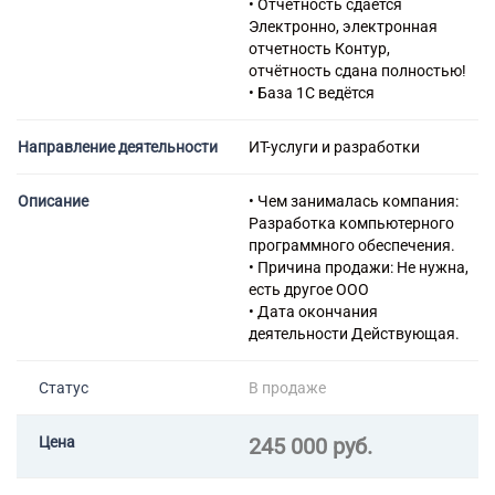
• Отчетность сдается
прочей офисной техникой и
Электронно, электронная
оборудованием
отчетность Контур,
47.41 Торговля розничная
отчётность сдана полностью!
компьютерами,
• База 1С ведётся
периферийными
устройствами к ним и
Направление деятельности
ИТ-услуги и разработки
программным обеспечением в
специализированных
магазинах
Описание
• Чем занималась компания:
61.10.4 Деятельность в
Разработка компьютерного
области документальной
программного обеспечения.
электросвязи
• Причина продажи: Не нужна,
62.02 Деятельность
есть другое ООО
консультативная и работы в
• Дата окончания
области компьютерных
деятельности Действующая.
технологий
62.09 Деятельность,
Статус
В продаже
связанная с использованием
вычислительной техники и
информационных технологий,
Цена
245 000 руб.
прочая
63.11 Деятельность по