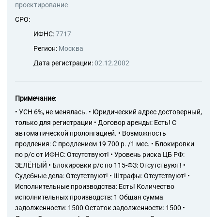
73.20 Исследование
проектирование
конъюнктуры рынка и
СРО:
изучение общественного
мнения
ИФНС:
7717
82.99 Деятельность по
Регион:
Москва
предоставлению прочих
вспомогательных услуг для
Дата регистрации:
02.12.2002
бизнеса, не включенная в
другие группировки
70.10 Деятельность головных
офисов
Примечание:
70.22 Консультирование по
• УСН 6%, не менялась. • Юридический адрес достоверный,
вопросам коммерческой
только для регистрации • Договор аренды: Есть! С
деятельности и управления
автоматической пролонгацией. • Возможность
71.12 Деятельность в области
продления: С продлением 19 700 р. /1 мес. • Блокировки
инженерных изысканий,
по р/с от ИФНС: Отсутствуют! • Уровень риска ЦБ РФ:
инженерно-технического
ЗЕЛЁНЫЙ • Блокировки р/с по 115-ФЗ: Отсутствуют! •
проектирования, управления
проектами строительства,
Судебные дела: Отсутствуют! • Штрафы: Отсутствуют! •
выполнения строительного
Исполнительные производства: Есть! Количество
контроля и авторского
исполнительных производств: 1 Общая сумма
надзора, предоставление
задолженности: 1500 Остаток задолженности: 1500 •
технических консультаций в