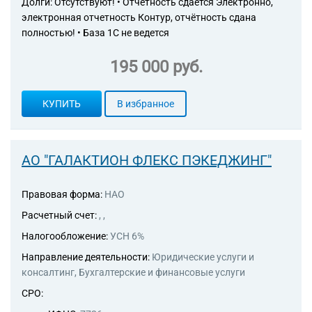
Долги: Отсутствуют! • Отчетность сдается Электронно,
этих областях
электронная отчетность Контур, отчётность сдана
74.90.9 Деятельность в
полностью! • База 1С не ведется
области защиты информации
95.11 Ремонт компьютеров и
195 000 руб.
периферийного
компьютерного оборудования
КУПИТЬ
В избранное
АО "ГАЛАКТИОН ФЛЕКС ПЭКЕДЖИНГ"
Правовая форма:
НАО
Расчетный счет:
, ,
Налогообложение:
УСН 6%
Направление деятельности:
Юридические услуги и
консалтинг, Бухгалтерские и финансовые услуги
СРО: