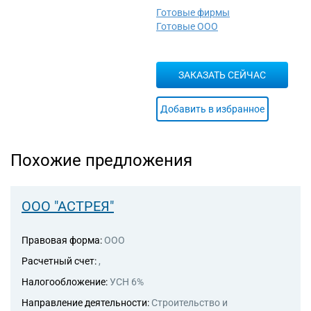
обработке данных,
Готовые фирмы
предоставление услуг по
Готовые ООО
размещению информации и
связанная с этим
деятельность
ЗАКАЗАТЬ СЕЙЧАС
63.11.1 Деятельность по
созданию и использованию
баз данных и
Добавить в избранное
информационных ресурсов
69.10 Деятельность в области
права
Похожие предложения
69.20 Деятельность по
оказанию услуг в области
бухгалтерского учета, по
проведению финансового
ООО "АСТРЕЯ"
аудита, по налоговому
консультированию
Правовая форма:
ООО
69.20.2 Деятельность по
оказанию услуг в области
Расчетный счет:
,
бухгалтерского учета
Налогообложение:
УСН 6%
73.11 Деятельность
рекламных агентств
Направление деятельности:
Строительство и