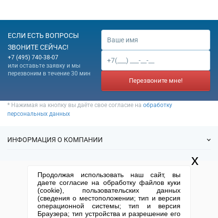
ЕСЛИ ЕСТЬ ВОПРОСЫ
ЗВОНИТЕ СЕЙЧАС!
+7 (495) 740-38-07
или оставьте заявку и мы
перезвоним в течение 30 мин
Перезвоните мне!
* Нажимая на кнопку вы даёте свое согласие на
обработку
персональных данных
ИНФОРМАЦИЯ О КОМПАНИИ
x
О нас
УСЛУГИ
Продолжая использовать наш сайт, вы
Статьи
даете согласие на обработку файлов куки
ИФНС
(cookie), пользовательских данных
Готовые фирмы
КОНТАКТНАЯ ИНФОРМАЦИЯ
(сведения о местоположении; тип и версия
Спецпредложения
Продажа фирм
операционной системы; тип и версия
Отзывы
+7 (495) 740-38-07
mail@1-urist.ru
Браузера; тип устройства и разрешение его
Регистрация