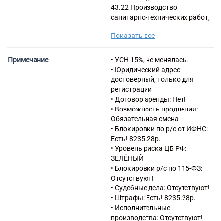
43.22 Производство
санитарно-технических работ,
монтаж отопительных систем
Показать все
и систем кондиционирования
воздуха
43.3 Работы строительные
Примечание
• УСН 15%, не менялась.
отделочные
• Юридический адрес
43.99 Работы строительные
достоверный, только для
специализированные прочие,
регистрации
не включенные в другие
• Договор аренды: Нет!
группировки
• Возможность продления:
46.3 Торговля оптовая
Обязательная смена
пищевыми продуктами,
• Блокировки по р/с от ИФНС:
напитками и табачными
Есть! 8235.28р.
изделиями
• Уровень риска ЦБ РФ:
46.34 Торговля оптовая
ЗЕЛЁНЫЙ
напитками
• Блокировки р/с по 115-ФЗ:
47.25 Торговля розничная
Отсутствуют!
напитками в
• Судебные дела: Отсутствуют!
специализированных
• Штрафы: Есть! 8235.28р.
магазинах
• Исполнительные
47.26 Торговля розничная
производства: Отсутствуют!