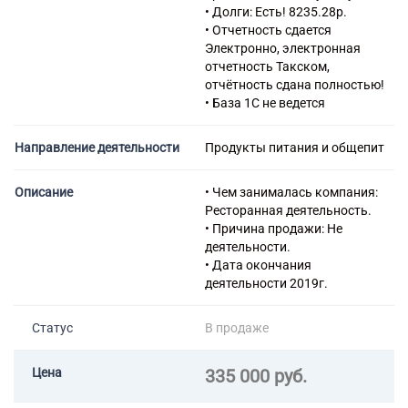
табачными изделиями в
• Долги: Есть! 8235.28р.
специализированных
• Отчетность сдается
магазинах
Электронно, электронная
47.29 Торговля розничная
отчетность Такском,
прочими пищевыми
отчётность сдана полностью!
продуктами в
• База 1С не ведется
специализированных
магазинах
Направление деятельности
Продукты питания и общепит
47.75 Торговля розничная
косметическими и товарами
личной гигиены в
Описание
• Чем занималась компания:
специализированных
Ресторанная деятельность.
магазинах
• Причина продажи: Не
56.10.1 Деятельность
деятельности.
ресторанов и кафе с полным
• Дата окончания
ресторанным обслуживанием,
деятельности 2019г.
кафетериев, ресторанов
быстрого питания и
Статус
В продаже
самообслуживания
56.10.3 Деятельность
ресторанов и баров по
Цена
335 000 руб.
обеспечению питанием в
железнодорожных вагонах-