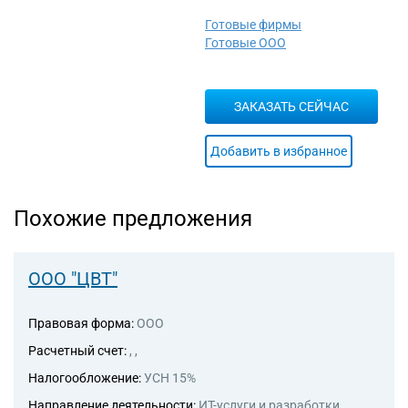
ресторанах и на судах
Готовые фирмы
56.29 Деятельность
Готовые ООО
предприятий общественного
питания по прочим видам
организации питания
ЗАКАЗАТЬ СЕЙЧАС
56.30 Подача напитков
96.02 Предоставление услуг
парикмахерскими и салонами
Добавить в избранное
красоты
Похожие предложения
ООО "ЦВТ"
Правовая форма:
ООО
Расчетный счет:
, ,
Налогообложение:
УСН 15%
Направление деятельности:
ИТ-услуги и разработки