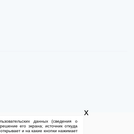
x
льзовательских данных (сведения о
решение его экрана; источник откуда
литика компании в отношении обработки персональных данных
 открывает и на какие кнопки нажимает