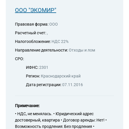
цензией на алмазную торговлю
ООО "ЭКОМИР"
Правовая форма:
ООО
Расчетный счет:
,
Налогообложение:
НДС 22%
Направление деятельности:
Отходы и лом
СРО:
ИФНС:
2301
Регион:
Краснодарский край
Дата регистрации:
07.11.2016
Примечание:
• НДС, не менялась. • Юридический адрес
достоверный, квартира • Договор аренды: Нет! •
Возможность продления: Без продления •