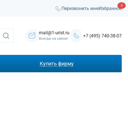
0
Перезвонить мне
Избранное
mail@1-urist.ru
+7 (495) 740-38-07
Всегда на связи!
Купить фирму
С лицензией ЧОП
Под лизинг
Под кредит
На УСН
С долгами
Без долгов