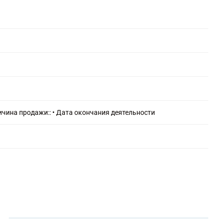
Для тендера
С НДС
С историей
С историей и оборотами
ИТ-компании
Оценочные компании
Готовые нулевые компании
ичина продажи:: • Дата окончания деятельности
Готовые фирмы по недвижимости
Готовые фирмы ЖКХ
Бухгалтерские компании
Проектные компании
Туристические фирмы
Торговые компании
Страховые компании