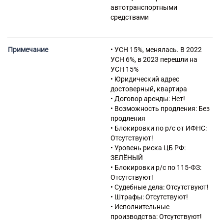
автотранспортными
средствами
49.41.3 Аренда грузового
автомобильного транспорта с
водителем
Примечание
• УСН 15%, менялась. В 2022
56.10 Деятельность
УСН 6%, в 2023 перешли на
ресторанов и услуги по
УСН 15%
доставке продуктов питания
• Юридический адрес
достоверный, квартира
• Договор аренды: Нет!
• Возможность продления: Без
продления
• Блокировки по р/с от ИФНС:
Отсутствуют!
• Уровень риска ЦБ РФ:
ЗЕЛЁНЫЙ
• Блокировки р/с по 115-ФЗ:
Отсутствуют!
• Судебные дела: Отсутствуют!
• Штрафы: Отсутствуют!
• Исполнительные
производства: Отсутствуют!