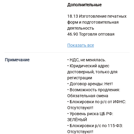
Дополнительные
18.13 Изготовление печатных
форм и подготовительная
деятельность
46.90 Торговля оптовая
неспециализированная
Показать все
17.21 Производство
гофрированной бумаги и
картона, бумажной и
Примечание
• НДС, не менялась.
картонной тары
• Юридический адрес
18.14 Деятельность
достоверный, только для
брошюровочно-переплетная и
регистрации
отделочная и сопутствующие
• Договор аренды: Нет!
услуги
• Возможность продления:
47.51 Торговля розничная
Обязательная смена
текстильными изделиями в
• Блокировки по р/с от ИФНС:
специализированных
Отсутствуют!
магазинах
• Уровень риска ЦБ РФ:
58.19 Виды издательской
ЗЕЛЁНЫЙ
деятельности прочие
• Блокировки р/с по 115-ФЗ:
Отсутствуют!