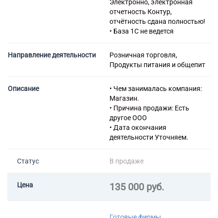
Электронно, электронная
электромонтажных работ
отчетность Контур,
43.22 Производство
отчётность сдана полностью!
санитарно-технических работ,
• База 1С не ведется
монтаж отопительных систем
и систем кондиционирования
Направление деятельности
Розничная торговля,
воздуха
Продукты питания и общепит
43.29 Производство прочих
строительно-монтажных
работ
Описание
• Чем занималась компания:
43.31 Производство
Магазин.
штукатурных работ
• Причина продажи: Есть
43.32 Работы столярные и
другое ООО
плотничные
• Дата окончания
43.33 Работы по устройству
деятельности Уточняем.
покрытий полов и облицовке
стен
Статус
В продаже
43.34 Производство
малярных и стекольных работ
43.34.1 Производство
Цена
135 000 руб.
малярных работ
43.34.2 Производство
стекольных работ
Готовые фирмы