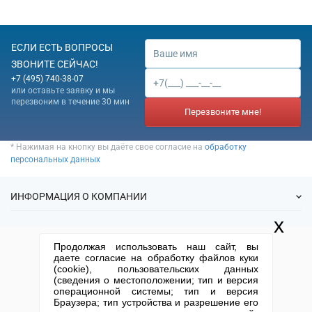
имущества за
вознаграждение или на
договорной основе
ЕСЛИ ЕСТЬ ВОПРОСЫ
68.31.21 Предоставление
ЗВОНИТЕ СЕЙЧАС!
посреднических услуг по
+7 (495) 740-38-07
аренде жилого недвижимого
или оставьте заявку и мы
имущества за
перезвоним в течение 30 мин
вознаграждение или на
Перезвоните мне!
договорной основе
68.31.22 Предоставление
* Нажимая на кнопку вы даёте свое согласие на
обработку
посреднических услуг по
персональных данных
аренде нежилого
недвижимого имущества за
вознаграждение или на
ИНФОРМАЦИЯ О КОМПАНИИ
договорной основе
68.31.3 Предоставление
x
О нас
консультационных услуг при
УСЛУГИ
Продолжая использовать наш сайт, вы
купле-продаже недвижимого
Статьи
даете согласие на обработку файлов куки
имущества за
ИФНС
(cookie), пользовательских данных
Готовые фирмы
вознаграждение или на
КОНТАКТНАЯ ИНФОРМАЦИЯ
(сведения о местоположении; тип и версия
Спецпредложения
Продажа фирм
договорной основе
операционной системы; тип и версия
Отзывы
+7 (495) 740-38-07
mail@1-urist.ru
Браузера; тип устройства и разрешение его
68.31.31 Предоставление
Регистрация
(По Москве)
Спросить у юриста