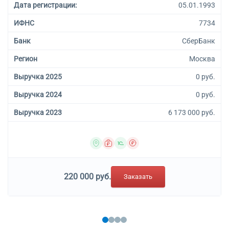
вознаграждение или на
Дата регистрации:
05.01.1993
договорной основе
68.31.1 Предоставление
ИФНС
7734
посреднических услуг при
Банк
СберБанк
купле-продаже недвижимого
имущества за
Регион
Москва
вознаграждение или на
договорной основе
Выручка 2025
0 руб.
68.31.11 Предоставление
посреднических услуг при
Выручка 2024
0 руб.
купле-продаже жилого
Выручка 2023
6 173 000 руб.
недвижимого имущества за
вознаграждение или на
договорной основе
68.31.12 Предоставление
посреднических услуг при
купле-продаже нежилого
недвижимого имущества за
220 000 руб.
Заказать
вознаграждение или на
договорной основе
68.31.2 Предоставление
посреднических услуг по
аренде недвижимого