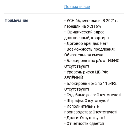
группировки
Показать все
73.11 деятельность
рекламных агентств
41.20 Строительство жилых и
Примечание
• УСН 6%, менялась. В 2021г.
нежилых зданий
перешли на УСН 6%
46.31.11 Торговля оптовая
• Юридический адрес
свежим картофелем
достоверный, квартира
42.21 Строительство
• Договор аренды: Нет!
инженерных коммуникаций
• Возможность продления:
для водоснабжения и
Обязательная смена
водоотведения,
• Блокировки по р/с от ИФНС:
газоснабжения
Отсутствуют!
42.22.1 Строительство
• Уровень риска ЦБ РФ:
междугородних линий
ЗЕЛЁНЫЙ
электропередачи и связи
• Блокировки р/с по 115-ФЗ:
42.22.2 Строительство
Отсутствуют!
местных линий
• Судебные дела: Отсутствуют!
электропередачи и связи
• Штрафы: Отсутствуют!
43.12.1 Расчистка территории
• Исполнительные
строительной площадки
производства: Отсутствуют!
43.12.3 Производство
• Долги: Отсутствуют!
земляных работ
• Отчетность сдается
43.21 Производство