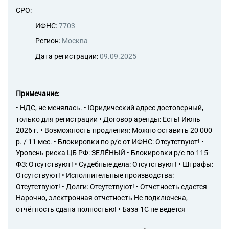
43.99.6 Работы каменные и
СРО:
кирпичные
43.99.7 Работы по сборке и
ИФНС:
7703
монтажу сборных
Регион:
Москва
конструкций
43.99.9 Работы строительные
Дата регистрации:
09.09.2025
специализированные, не
включенные в другие
группировки
46.31 Торговля оптовая
Примечание:
фруктами и овощами
• НДС, не менялась. • Юридический адрес достоверный,
46.34 Торговля оптовая
только для регистрации • Договор аренды: Есть! Июнь
напитками
2026 г. • Возможность продления: Можно оставить 20 000
46.35 Торговля оптовая
р. / 11 мес. • Блокировки по р/с от ИФНС: Отсутствуют! •
табачными изделиями
Уровень риска ЦБ РФ: ЗЕЛЁНЫЙ • Блокировки р/с по 115-
46.37 Торговля оптовая кофе,
ФЗ: Отсутствуют! • Судебные дела: Отсутствуют! • Штрафы:
чаем, какао и пряностями
46.38 Торговля оптовая
Отсутствуют! • Исполнительные производства:
прочими пищевыми
Отсутствуют! • Долги: Отсутствуют! • Отчетность сдается
продуктами, включая рыбу,
Нарочно, электронная отчетность Не подключена,
ракообразных и моллюсков
отчётность сдана полностью! • База 1С не ведется
47.11 Торговля розничная
преимущественно пищевыми