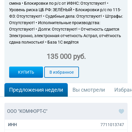
68.10.21 Покупка и продажа
смена • Блокировки по р/с от ИФНС: Отсутствуют! •
собственного жилого
Уровень риска ЦБ РФ: ЗЕЛЁНЫЙ • Блокировки р/с по 115-
недвижимого имущества
ФЗ: Отсутствуют! • Судебные дела: Отсутствуют! • Штрафы:
68.10.22 Покупка и продажа
Отсутствуют! • Исполнительные производства:
собственных нежилых зданий
Отсутствуют! • Долги: Отсутствуют! • Отчетность сдается
и помещений
Электронно, электронная отчетность Астрал, отчётность
68.10.23 Покупка и продажа
сдана полностью! • База 1С ведётся
земельных участков
68.20 Аренда и управление
135 000 руб.
собственным или
арендованным недвижимым
имуществом
КУПИТЬ
В избранное
68.20.1 Аренда и управление
собственным или
арендованным жилым
Предложения недели
Вы смотрели
Избра
недвижимым имуществом
68.20.2 Аренда и управление
собственным или
арендованным нежилым
ООО "КОМФОРТ-С"
недвижимым имуществом
68.31 Деятельность агентств
ИНН
7711013747
недвижимости за