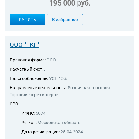
195 000 руб.
продуктами, включая
напитки, и табачными
изделиями в
КУПИТЬ
В избранное
неспециализированных
магазинах
47.19 Торговля розничная
прочая в
ООО "ТКГ"
неспециализированных
магазинах
Правовая форма:
ООО
47.21 Торговля розничная
фруктами и овощами в
Расчетный счет:
,
специализированных
Налогообложение:
УСН 15%
магазинах
47.22 Торговля розничная
Направление деятельности:
Розничная торговля,
мясом и мясными продуктами
Торговля через интернет
в специализированных
магазинах
СРО:
47.23 Торговля розничная
ИФНС:
5074
рыбой, ракообразными и
моллюсками в
Регион:
Московская область
специализированных
Дата регистрации:
25.04.2024
магазинах