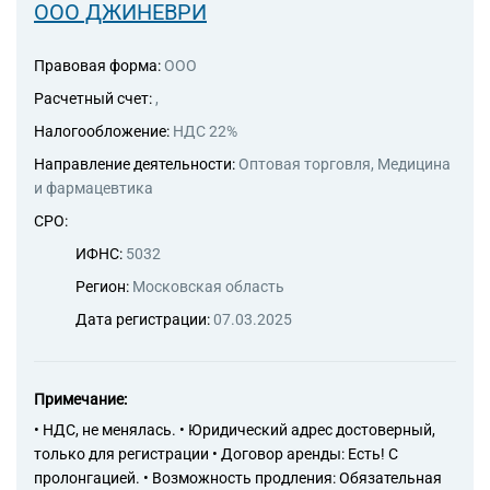
ООО ДЖИНЕВРИ
49.4 Деятельность
автомобильного грузового
транспорта и услуги по
Правовая форма:
ООО
перевозкам
Расчетный счет:
,
52.10 Деятельность по
складированию и хранению
Налогообложение:
НДС 22%
52.29 Деятельность
Направление деятельности:
Оптовая торговля, Медицина
вспомогательная прочая,
и фармацевтика
связанная с перевозками
68.10 Покупка и продажа
СРО:
собственного недвижимого
ИФНС:
5032
имущества
68.10.1 Подготовка к продаже
Регион:
Московская область
собственного недвижимого
Дата регистрации:
07.03.2025
имущества
68.10.11 Подготовка к
продаже собственного жилого
недвижимого имущества
Примечание:
68.10.12 Подготовка к
• НДС, не менялась. • Юридический адрес достоверный,
продаже собственного
только для регистрации • Договор аренды: Есть! С
нежилого недвижимого
пролонгацией. • Возможность продления: Обязательная
имущества