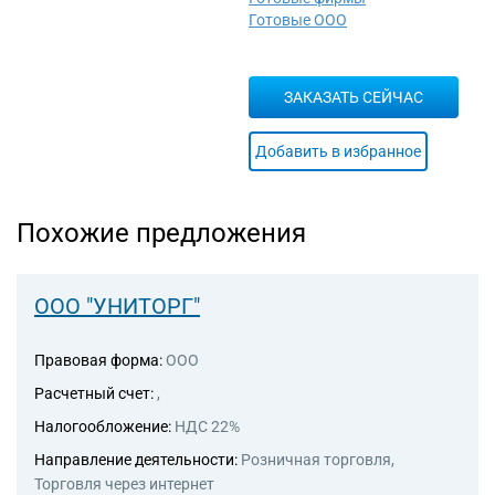
43.39 Производство прочих
Готовые ООО
отделочных и завершающих
работ
43.91 Производство
ЗАКАЗАТЬ СЕЙЧАС
кровельных работ
43.99 Работы строительные
специализированные прочие,
Добавить в избранное
не включенные в другие
группировки
43.99.1 Работы
Похожие предложения
гидроизоляционные
43.99.2 Работы по установке
строительных лесов и
подмостей
ООО "УНИТОРГ"
43.99.3 Работы свайные и
работы по строительству
Правовая форма:
ООО
фундаментов
43.99.4 Работы бетонные и
Расчетный счет:
,
железобетонные
Налогообложение:
НДС 22%
43.99.5 Работы по монтажу
стальных строительных
Направление деятельности:
Розничная торговля,
конструкций
Торговля через интернет