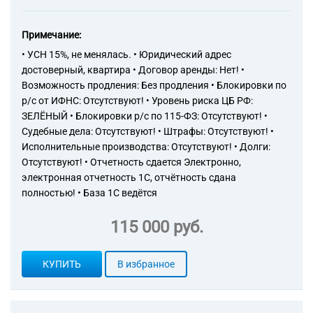
47.24 Торговля розничная
хлебом и хлебобулочными
изделиями и кондитерскими
Примечание:
изделиями в
• УСН 15%, не менялась. • Юридический адрес
специализированных
достоверный, квартира • Договор аренды: Нет! •
магазинах
Возможность продления: Без продления • Блокировки по
47.26 Торговля розничная
р/с от ИФНС: Отсутствуют! • Уровень риска ЦБ РФ:
табачными изделиями в
ЗЕЛЁНЫЙ • Блокировки р/с по 115-ФЗ: Отсутствуют! •
специализированных
магазинах
Судебные дела: Отсутствуют! • Штрафы: Отсутствуют! •
47.29 Торговля розничная
Исполнительные производства: Отсутствуют! • Долги:
прочими пищевыми
Отсутствуют! • Отчетность сдается Электронно,
продуктами в
электронная отчетность 1С, отчётность сдана
специализированных
полностью! • База 1С ведётся
магазинах
47.61 Торговля розничная
115 000 руб.
книгами в
специализированных
магазинах
КУПИТЬ
В избранное
47.7 Торговля розничная
прочими товарами в
специализированных
магазинах