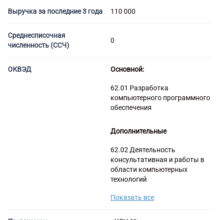
Торговые компании
Выручка за последние 3 года
110 000
Страховые компании
Среднесписочная
0
численность (ССЧ)
ОКВЭД
Основной:
62.01 Разработка
компьютерного программного
обеспечения
Дополнительные
62.02 Деятельность
консультативная и работы в
области компьютерных
технологий
62.03 Деятельность по
Показать все
управлению компьютерным
оборудованием
62.09 Деятельность,