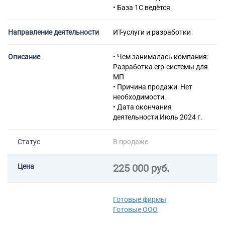
консультационных услуг по
• База 1С ведётся
вопросам финансового
посредничества
Направление деятельности
ИТ-услуги и разработки
66.22 Деятельность
страховых агентов и брокеров
82.99 Деятельность по
Описание
• Чем занималась компания:
предоставлению прочих
Разработка erp-системы для
вспомогательных услуг для
МП
бизнеса, не включенная в
• Причина продажи: Нет
другие группировки
необходимости.
70.22 Консультирование по
• Дата окончания
вопросам коммерческой
деятельности Июль 2024 г.
деятельности и управления
72.19 Научные исследования
Статус
В продаже
и разработки в области
естественных и технических
наук прочие
Цена
225 000 руб.
Готовые фирмы
Готовые ООО