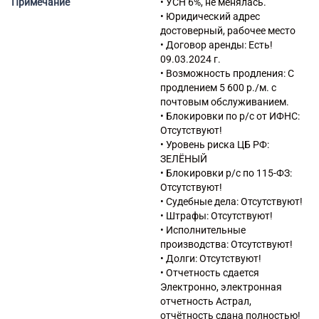
Примечание
• УСН 6%, не менялась.
связанная с использованием
• Юридический адрес
вычислительной техники и
достоверный, рабочее место
информационных технологий,
• Договор аренды: Есть!
прочая
09.03.2024 г.
63.11 Деятельность по
• Возможность продления: С
обработке данных,
продлением 5 600 р./м. с
предоставление услуг по
почтовым обслуживанием.
размещению информации и
• Блокировки по р/с от ИФНС:
связанная с этим
Отсутствуют!
деятельность
• Уровень риска ЦБ РФ:
63.11.1 Деятельность по
ЗЕЛЁНЫЙ
созданию и использованию
• Блокировки р/с по 115-ФЗ:
баз данных и
Отсутствуют!
информационных ресурсов
• Судебные дела: Отсутствуют!
64.99 Предоставление прочих
• Штрафы: Отсутствуют!
финансовых услуг, кроме
• Исполнительные
услуг по страхованию и
производства: Отсутствуют!
пенсионному обеспечению, не
• Долги: Отсутствуют!
включенных в другие
• Отчетность сдается
группировки
Электронно, электронная
66.19.4 Деятельность по
отчетность Астрал,
предоставлению
отчётность сдана полностью!