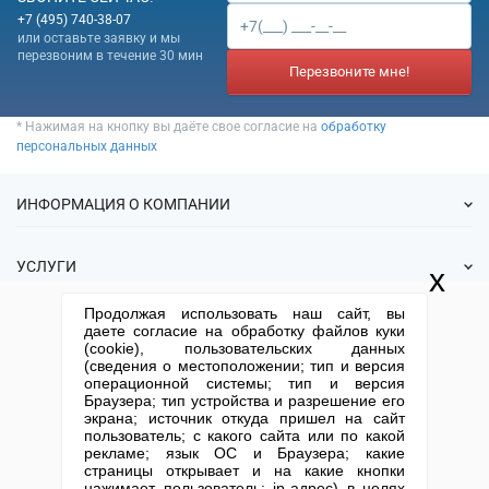
+7 (495) 740-38-07
или оставьте заявку и мы
перезвоним в течение 30 мин
Перезвоните мне!
* Нажимая на кнопку вы даёте свое согласие на
обработку
персональных данных
ИНФОРМАЦИЯ О КОМПАНИИ
О нас
УСЛУГИ
x
Статьи
ИФНС
Продолжая использовать наш сайт, вы
Готовые фирмы
КОНТАКТНАЯ ИНФОРМАЦИЯ
даете согласие на обработку файлов куки
Спецпредложения
Продажа фирм
(cookie), пользовательских данных
Отзывы
+7 (495) 740-38-07
mail@1-urist.ru
(сведения о местоположении; тип и версия
Регистрация
(По Москве)
Спросить у юриста
операционной системы; тип и версия
Ликвидация
Браузера; тип устройства и разрешение его
экрана; источник откуда пришел на сайт
Регистрация изменений
Москва, ул. Сущевский вал,
пользователь; с какого сайта или по какой
дом 5, стр. 3
Юридические адреса
рекламе; язык ОС и Браузера; какие
страницы открывает и на какие кнопки
Письмо директору
Карта сайта
Открытие юр. лица
нажимает пользователь; ip-адрес) в целях