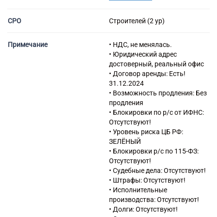
46.90 Торговля оптовая
неспециализированная
СРО
Строителей (2 ур)
43.12 Подготовка
строительной площадки
Примечание
• НДС, не менялась.
43.12.1 Расчистка территории
• Юридический адрес
строительной площадки
достоверный, реальный офис
43.12.3 Производство
• Договор аренды: Есть!
земляных работ
31.12.2024
43.21 Производство
• Возможность продления: Без
электромонтажных работ
продления
43.29 Производство прочих
• Блокировки по р/с от ИФНС:
строительно-монтажных
Отсутствуют!
работ
• Уровень риска ЦБ РФ:
43.31 Производство
ЗЕЛЁНЫЙ
штукатурных работ
• Блокировки р/с по 115-ФЗ:
43.33 Работы по устройству
Отсутствуют!
покрытий полов и облицовке
• Судебные дела: Отсутствуют!
стен
• Штрафы: Отсутствуют!
43.34.1 Производство
• Исполнительные
малярных работ
производства: Отсутствуют!
43.39 Производство прочих
• Долги: Отсутствуют!
отделочных и завершающих