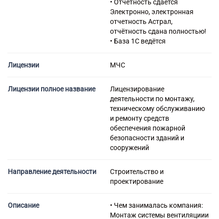
• Отчетность сдается
работ
Электронно, электронная
43.91 Производство
отчетность Астрал,
кровельных работ
отчётность сдана полностью!
43.99 Работы строительные
• База 1С ведётся
специализированные прочие,
не включенные в другие
группировки
Лицензии
МЧС
43.99.1 Работы
гидроизоляционные
Лицензии полное название
Лицензирование
43.99.2 Работы по установке
деятельности по монтажу,
строительных лесов и
техническому обслуживанию
подмостей
и ремонту средств
43.99.3 Работы свайные и
обеспечения пожарной
работы по строительству
безопасности зданий и
фундаментов
сооружений
43.99.4 Работы бетонные и
железобетонные
43.99.5 Работы по монтажу
Направление деятельности
Строительство и
стальных строительных
проектирование
конструкций
43.99.6 Работы каменные и
Описание
• Чем занималась компания:
кирпичные
Монтаж системы вентиляциии