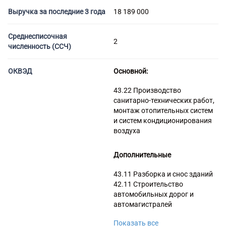
Торговые компании
Выручка за последние 3 года
18 189 000
Страховые компании
Среднесписочная
2
численность (ССЧ)
ОКВЭД
Основной:
43.22 Производство
санитарно-технических работ,
монтаж отопительных систем
и систем кондиционирования
воздуха
Дополнительные
43.11 Разборка и снос зданий
42.11 Строительство
автомобильных дорог и
автомагистралей
41.20 Строительство жилых и
Показать все
нежилых зданий