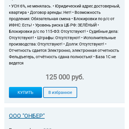
санитарной технике и
• УСН 6%, не менялась. • Юридический адрес достоверный,
мониторингу загрязнения
квартира • Договор аренды: Нет! • Возможность
окружающей среды,
продления: Обязательная смена • Блокировки по р/с от
строительной акустике
74.90.6 Предоставление
ИФНС: Есть! • Уровень риска ЦБ РФ: ЗЕЛЁНЫЙ •
прочих технических
Блокировки р/с по 115-ФЗ: Отсутствуют! • Судебные дела:
консультаций, деятельность
Отсутствуют! • Штрафы: Отсутствуют! • Исполнительные
консультантов, кроме
производства: Отсутствуют! • Долги: Отсутствуют! •
архитекторов,
Отчетность сдается Электронно, электронная отчетность
проектировщиков и
Фельдъегерь, отчётность сдана полностью! • База 1С не
консультантов по управлению
ведется
81.21 Деятельность по общей
уборке зданий
125 000 руб.
81.22 Деятельность по чистке
и уборке жилых зданий и
нежилых помещений прочая
КУПИТЬ
В избранное
81.30 Деятельность по
благоустройству ландшафта
ООО "ОНБЕР"