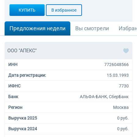
КУПИТЬ
В избранное
Предложения недели
Вы смотрели
Избра
ООО "АПЕКС"
ИНН
7726048566
Дата регистрации:
15.03.1993
ИФНС
7730
Банк
АЛЬФА-БАНК, СберБанк
Регион
Москва
Выручка 2025
0 руб.
Выручка 2024
0 руб.