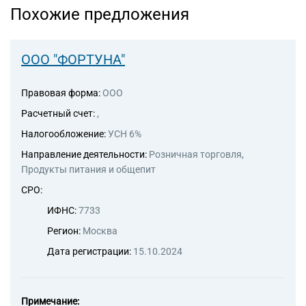
инженерных изысканий,
Похожие предложения
инженерно-технического
проектирования, управления
проектами строительства,
ООО "ФОРТУНА"
выполнения строительного
контроля и авторского
надзора, предоставление
Правовая форма:
ООО
технических консультаций в
Расчетный счет:
,
этих областях
71.12.1 Деятельность,
Налогообложение:
УСН 6%
связанная с инженерно-
Направление деятельности:
Розничная торговля,
техническим
Продукты питания и общепит
проектированием,
управлением проектами
СРО:
строительства, выполнением
ИФНС:
7733
строительного контроля и
авторского надзора
Регион:
Москва
71.12.11 Разработка проектов
Дата регистрации:
15.10.2024
тепло-, водо-, газоснабжения
71.12.13 Разработка проектов
по кондиционированию
воздуха, холодильной технике,
Примечание: