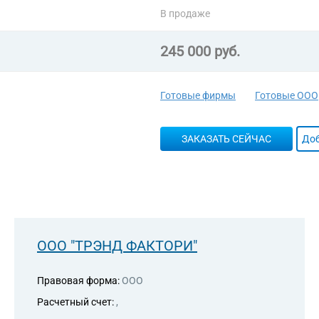
45.31 Торговля оптовая автомо
В продаже
45.31.2 Деятельность агентов п
принадлежностями
45.32 Торговля розничная авто
245 000 руб.
45.32.1 Торговля розничная авт
специализированных магазинах
45.32.21 Торговля розничная ав
Готовые фирмы
Готовые ООО
информационно-коммуникационн
45.32.22 Торговля розничная ав
почтовым заказам
ЗАКАЗАТЬ СЕЙЧАС
Доб
45.32.29 Торговля розничная ав
не включенная в другие группир
46.14.1 Деятельность агентов по
телекоммуникационным оборудо
46.15.3 Деятельность агентов п
электроустановочными изделия
46.15.4 Деятельность агентов по
ООО "ТРЭНД ФАКТОРИ"
носителями информации
46.43.1 Торговля оптовая элект
46.49 Торговля оптовая прочим
Правовая форма:
ООО
46.66 Торговля оптовая прочей 
Расчетный счет:
,
46.69 Торговля оптовая прочим
46.69.5 Торговля оптовая произ