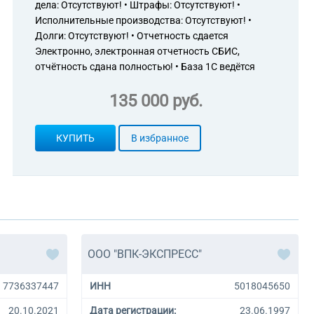
дела: Отсутствуют! • Штрафы: Отсутствуют! •
оаппаратурой, оптическими приборами и средствами
Исполнительные производства: Отсутствуют! •
иализированных магазинах
родовольственными товарами, не включенными в другие
Долги: Отсутствуют! • Отчетность сдается
ных магазинах
Электронно, электронная отчетность СБИС,
ез Интернет-аукционы
отчётность сдана полностью! • База 1С ведётся
135 000 руб.
дических изданий
ьности прочие
с использованием вычислительной техники и информационных
КУПИТЬ
В избранное
ию и использованию баз данных и информационных ресурсов
гентств
ы рынка и изучение общественного мнения
лению прочих вспомогательных услуг для бизнеса, не
и
осам коммерческой деятельности и управления
уры рынка
ООО "ВПК-ЭКСПРЕСС"
отографии
7736337447
ИНН
5018045650
20.10.2021
Дата регистрации:
23.06.1997