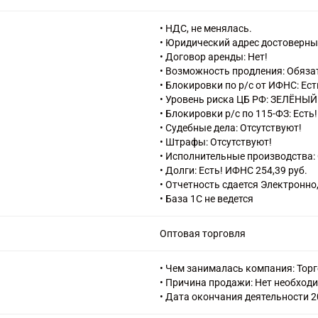
кондиционирования воздуха
43.29 Производство прочих стр
• НДС, не менялась.
43.32.1 Установка дверей (кром
• Юридический адрес достоверны
рам из дерева или прочих матер
• Договор аренды: Нет!
43.32.2 Работы по установке вну
• Возможность продления: Обяза
оборудования
• Блокировки по р/с от ИФНС: Ест
43.32.3 Производство работ по в
• Уровень риска ЦБ РФ: ЗЕЛЁНЫЙ
съемные перегородки и т.д.)
• Блокировки р/с по 115-ФЗ: Есть!
43.34 Производство малярных и 
• Судебные дела: Отсутствуют!
43.34.2 Производство стекольны
• Штрафы: Отсутствуют!
43.39 Производство прочих отд
• Исполнительные производства: 
43.91 Производство кровельных 
• Долги: Есть! ИФНС 254,39 руб.
43.99 Работы строительные спец
• Отчетность сдается Электронно
43.99.1 Работы гидроизоляцион
• База 1С не ведется
43.99.4 Работы бетонные и желе
43.99.6 Работы каменные и кирп
Оптовая торговля
43.99.7 Работы по сборке и мон
45.11.3 Торговля розничная ле
средствами прочая
• Чем занималась компания: Тор
45.20.1 Техническое обслуживани
• Причина продажи: Нет необход
автотранспортных средств
• Дата окончания деятельности 2
45.20.3 Мойка автотранспортных