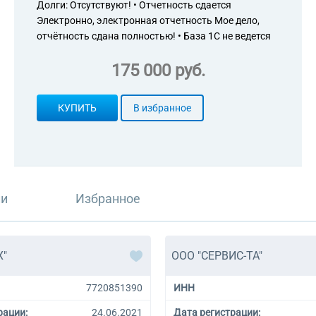
Долги: Отсутствуют! • Отчетность сдается
47.78.1 Торговля розничная фот
Электронно, электронная отчетность Мое дело,
измерений, кроме очков, в спец
47.78.9 Торговля розничная неп
отчётность сдана полностью! • База 1С не ведется
группировки, в специализирован
47.91.3 Торговля розничная чер
175 000 руб.
58.11 Издание книг
58.13 Издание газет
58.14 Издание журналов и перио
КУПИТЬ
В избранное
58.19 Виды издательской деятел
62.09 Деятельность, связанная 
технологий, прочая
63.11.1 Деятельность по создан
73.11 Деятельность рекламных а
73.20 Исследование конъюнктур
ли
Избранное
82.99 Деятельность по предостав
включенная в другие группировк
70.22 Консультирование по вопр
73.20.1 Исследование конъюнкт
Х"
ООО "СЕРВИС-ТА"
74.20 Деятельность в области ф
7720851390
ИНН
рации:
24.06.2021
Дата регистрации: