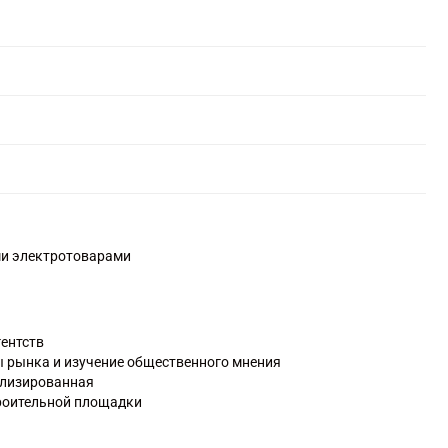
ми электротоварами
гентств
 рынка и изучение общественного мнения
ализированная
троительной площадки
тажных работ
хнических работ, монтаж отопительных систем и систем