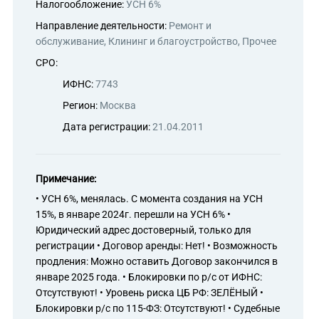
Налогообложение:
УСН 6%
Направление деятельности:
Ремонт и
ьными покрытиями (кроме ковров)
роводным и отопительным оборудованием и санитарно-
обслуживание, Клининг и благоустройство, Прочее
СРО:
ми инструментами
я в неспециализированных магазинах
ИФНС:
7743
ьютерами, периферийными устройствами к ним и программным
Регион:
Москва
нных магазинах
исными машинами и оборудованием в специализированных
Дата регистрации:
21.04.2011
коммуникационным оборудованием, включая розничную
и, в специализированных магазинах
Примечание:
- и видеотехникой в специализированных магазинах
бяными изделиями в специализированных магазинах
• УСН 6%, менялась. С момента создания на УСН
оительными материалами, не включенными в другие
15%, в январе 2024г. перешли на УСН 6% •
ных магазинах
Юридический адрес достоверный, только для
выми электротоварами в специализированных магазинах
регистрации • Договор аренды: Нет! • Возможность
лью, осветительными приборами и прочими бытовыми
продления: Можно оставить Договор закончился в
х магазинах
январе 2025 года. • Блокировки по р/с от ИФНС:
елью в специализированных магазинах
Отсутствуют! • Уровень риска ЦБ РФ: ЗЕЛЁНЫЙ •
овыми изделиями и приборами, не включенными в другие
Блокировки р/с по 115-ФЗ: Отсутствуют! • Судебные
ных магазинах