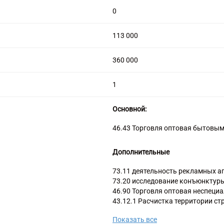
0
113 000
360 000
1
Основной:
46.43 Торговля оптовая бытовы
Дополнительные
73.11 деятельность рекламных а
73.20 исследование конъюнктуры
46.90 Торговля оптовая неспеци
43.12.1 Расчистка территории с
43.21 Производство электромон
Показать все
43.22 Производство санитарно-те