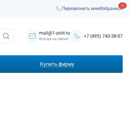
0
Перезвонить мне
Избранное
mail@1-urist.ru
+7 (495) 740-38-07
Всегда на связи!
Купить фирму
С лицензией ЧОП
Под лизинг
Под кредит
На УСН
С долгами
Без долгов