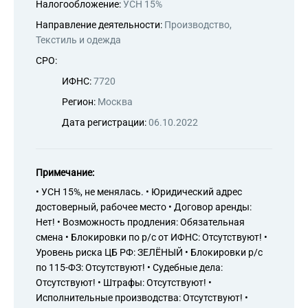
Налогообложение:
УСН 15%
аппаратурой и материалами
Направление деятельности:
Производство,
46.73.8 Торговля оптовая напол
Текстиль и одежда
46.74.2 Торговля оптовая водоп
технической арматурой
СРО:
46.74.3 Торговля оптовая ручны
ИФНС:
7720
47.19 Торговля розничная проча
47.41 Торговля розничная комп
Регион:
Москва
обеспечением в специализирова
Дата регистрации:
06.10.2022
47.41.4 Торговля розничная оф
магазинах
47.42 Торговля розничная теле
торговлю мобильными телефонам
Примечание:
47.43 Торговля розничная аудио
47.52.1 Торговля розничная ско
• УСН 15%, не менялась. • Юридический адрес
47.52.7 Торговля розничная стр
достоверный, рабочее место • Договор аренды:
группировки, в специализирован
Нет! • Возможность продления: Обязательная
47.54 Торговля розничная быто
смена • Блокировки по р/с от ИФНС: Отсутствуют! •
47.59 Торговля розничная мебе
Уровень риска ЦБ РФ: ЗЕЛЁНЫЙ • Блокировки р/с
изделиями в специализированны
по 115-ФЗ: Отсутствуют! • Судебные дела:
47.59.1 Торговля розничная меб
Отсутствуют! • Штрафы: Отсутствуют! •
47.59.9 Торговля розничная быт
Исполнительные производства: Отсутствуют! •
группировки, в специализирован