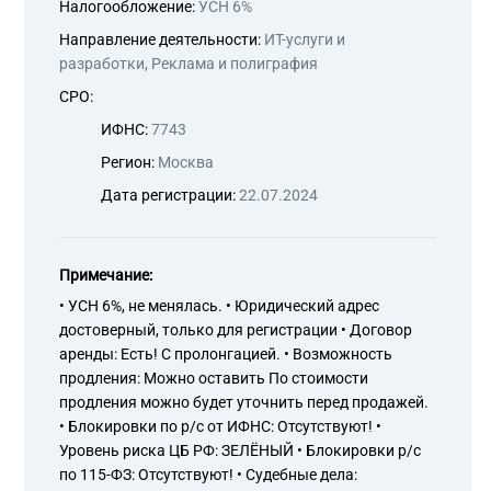
Налогообложение:
УСН 6%
Направление деятельности:
ИТ-услуги и
разработки, Реклама и полиграфия
СРО:
ИФНС:
7743
Регион:
Москва
Дата регистрации:
22.07.2024
Примечание:
• УСН 6%, не менялась. • Юридический адрес
достоверный, только для регистрации • Договор
аренды: Есть! С пролонгацией. • Возможность
продления: Можно оставить По стоимости
продления можно будет уточнить перед продажей.
• Блокировки по р/с от ИФНС: Отсутствуют! •
Уровень риска ЦБ РФ: ЗЕЛЁНЫЙ • Блокировки р/с
по 115-ФЗ: Отсутствуют! • Судебные дела: