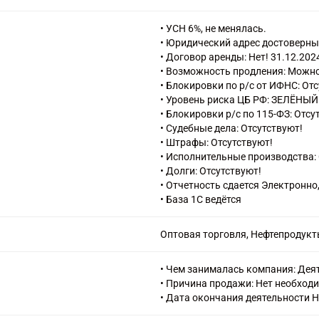
древесным топливом, топливным
• УСН 6%, не менялась.
• Юридический адрес достоверны
• Договор аренды: Нет! 31.12.2024
• Возможность продления: Можно 
• Блокировки по р/с от ИФНС: От
• Уровень риска ЦБ РФ: ЗЕЛЁНЫЙ
• Блокировки р/с по 115-ФЗ: Отсу
• Судебные дела: Отсутствуют!
• Штрафы: Отсутствуют!
• Исполнительные производства: 
• Долги: Отсутствуют!
• Отчетность сдается Электронно
• База 1С ведётся
Оптовая торговля, Нефтепродукт
• Чем занималась компания: Деят
• Причина продажи: Нет необход
• Дата окончания деятельности Н