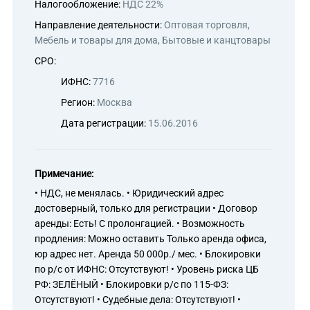
Налогообложение:
НДС 22%
Направление деятельности:
Оптовая торговля,
Мебель и товары для дома, Бытовые и канцтовары
СРО:
ИФНС:
7716
Регион:
Москва
Дата регистрации:
15.06.2016
Примечание:
• НДС, не менялась. • Юридический адрес
достоверный, только для регистрации • Договор
аренды: Есть! С пролонгацией. • Возможность
продления: Можно оставить Только аренда офиса,
юр адрес нет. Аренда 50 000р./ мес. • Блокировки
по р/с от ИФНС: Отсутствуют! • Уровень риска ЦБ
РФ: ЗЕЛЁНЫЙ • Блокировки р/с по 115-ФЗ:
Отсутствуют! • Судебные дела: Отсутствуют! •