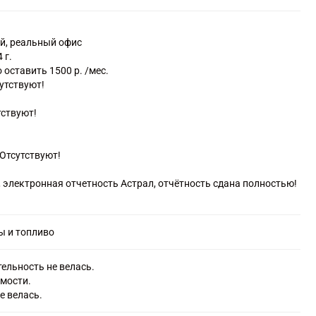
 торфом в специализированных магазинах
й, реальный офис
 г.
оставить 1500 р. /мес.
сутствуют!
тствуют!
Отсутствуют!
, электронная отчетность Астрал, отчётность сдана полностью!
ы и топливо
ельность не велась.
имости.
е велась.