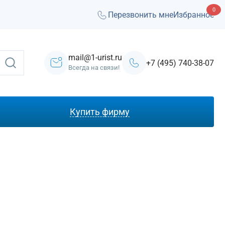
0
Перезвонить мне
Избранное
mail@1-urist.ru
+7 (495) 740-38-07
Всегда на связи!
Купить фирму
С лицензией ЧОП
Под лизинг
Под кредит
На УСН
С долгами
Без долгов