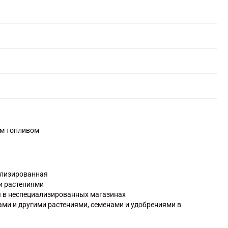
ым топливом
ализированная
и растениями
я в неспециализированных магазинах
ами и другими растениями, семенами и удобрениями в
овым жидким котельным топливом, газом в баллонах, углем,