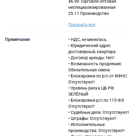
46.90 Торговля оптовая
неспециализированная
25.11 Производство
строительных металлических
Показать все
конструкций, изделий и их
частей
25.61 Обработка металлов и
Примечание
• НДС, не менялась.
нанесение покрытий на
• Юридический адрес
металлы
достоверный, квартира
25.62 Обработка
• Договор аренды: Нет!
металлических изделий
• Возможность продления:
механическая
Обязательная смена
28.29 Производство прочих
• Блокировки по р/с от ИФНС:
машин и оборудования
Отсутствуют!
общего назначения, не
• Уровень риска ЦБ РФ:
включенного в другие
ЗЕЛЁНЫЙ
группировки
• Блокировки р/с по 115-ФЗ:
33.12 Ремонт машин и
Отсутствуют!
оборудования
• Судебные дела: Отсутствуют!
42.21 Строительство
• Штрафы: Отсутствуют!
инженерных коммуникаций
• Исполнительные
для водоснабжения и
производства: Отсутствуют!
водоотведения,