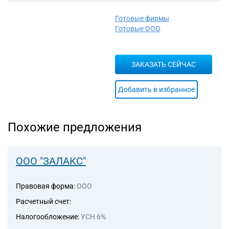
малярных и стекольных работ
43.39 Производство прочих
Готовые фирмы
отделочных и завершающих
Готовые ООО
работ
43.91 Производство
кровельных работ
ЗАКАЗАТЬ СЕЙЧАС
43.99 Работы строительные
специализированные прочие,
не включенные в другие
Добавить в избранное
группировки
46.14.9 Деятельность агентов
по оптовой торговле прочими
Похожие предложения
видами машин и
промышленным
оборудованием
46.69 Торговля оптовая
ООО "ЗАЛАКС"
прочими машинами и
оборудованием
Правовая форма:
ООО
Расчетный счет:
Налогообложение:
УСН 6%