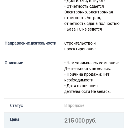
• Долги: Отсутствуют!
газоснабжения
• Отчетность сдается
43.12 Подготовка
Электронно, электронная
строительной площадки
отчетность Астрал,
43.13 Разведочное бурение
отчётность сдана полностью!
43.21 Производство
• База 1С не ведется
электромонтажных работ
43.22 Производство
Направление деятельности
Строительство и
санитарно-технических работ,
проектирование
монтаж отопительных систем
и систем кондиционирования
воздуха
Описание
• Чем занималась компания:
43.29 Производство прочих
Деятельность не велась.
строительно-монтажных
• Причина продажи: Нет
работ
необходимости.
43.31 Производство
• Дата окончания
штукатурных работ
деятельности Не велась.
43.32 Работы столярные и
плотничные
Статус
В продаже
43.33 Работы по устройству
покрытий полов и облицовке
стен
Цена
215 000 руб.
43.34 Производство