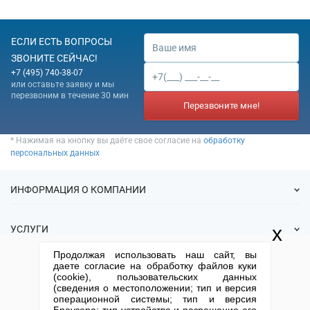
ЕСЛИ ЕСТЬ ВОПРОСЫ
ЗВОНИТЕ СЕЙЧАС!
+7 (495) 740-38-07
или оставьте заявку и мы
перезвоним в течение 30 мин
Перезвоните мне!
* Нажимая на кнопку вы даёте свое согласие на
обработку
персональных данных
ИНФОРМАЦИЯ О КОМПАНИИ
О нас
x
УСЛУГИ
Статьи
Продолжая использовать наш сайт, вы
ИФНС
Готовые фирмы
даете согласие на обработку файлов куки
КОНТАКТНАЯ ИНФОРМАЦИЯ
Спецпредложения
(cookie), пользовательских данных
Продажа фирм
(сведения о местоположении; тип и версия
Отзывы
+7 (495) 740-38-07
mail@1-urist.ru
Регистрация
операционной системы; тип и версия
(По Москве)
Спросить у юриста