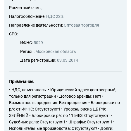
канцелярскими товарами в
специализированных
Расчетный счет:
,
магазинах
Налогообложение:
НДС 22%
47.91.1 Торговля розничная
по почте
Направление деятельности:
Оптовая торговля
47.91.2 Торговля розничная,
СРО:
осуществляемая
непосредственно при помощи
ИФНС:
5029
информационно-
Регион:
Московская область
коммуникационной сети
Интернет
Дата регистрации:
03.03.2014
49.41.2 Перевозка грузов
неспециализированными
автотранспортными
Примечание:
средствами
49.41.3 Аренда грузового
• НДС, не менялась. • Юридический адрес достоверный,
автомобильного транспорта с
только для регистрации • Договор аренды: Нет! •
водителем
Возможность продления: Без продления • Блокировки по
49.42 Предоставление услуг
р/с от ИФНС: Отсутствуют! • Уровень риска ЦБ РФ:
по перевозкам
ЗЕЛЁНЫЙ • Блокировки р/с по 115-ФЗ: Отсутствуют! •
52.10.9 Хранение и
Судебные дела: Отсутствуют! • Штрафы: Отсутствуют! •
складирование прочих грузов
Исполнительные производства: Отсутствуют! • Долги:
82.92 Деятельность по