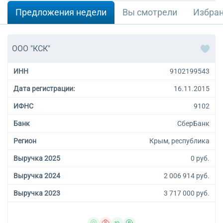
Предложения недели
Вы смотрели
Избра
ООО "КСК"
ИНН
9102199543
Дата регистрации:
16.11.2015
ИФНС
9102
Банк
СберБанк
Регион
Крым, республика
Выручка 2025
0 руб.
Выручка 2024
2 006 914 руб.
Выручка 2023
3 717 000 руб.