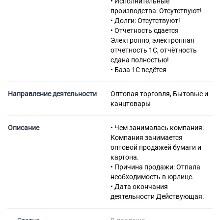
• Исполнительные
бумаги и картона
производства: Отсутствуют!
46.18.91 Деятельность
• Долги: Отсутствуют!
агентов, специализирующихся
• Отчетность сдается
на оптовой торговле бумагой
Электронно, электронная
и картоном
отчетность 1С, отчётность
46.49.33 Торговля оптовая
сдана полностью!
писчебумажными и
• База 1С ведётся
канцелярскими товарами
46.51 Торговля оптовая
Направление деятельности
Оптовая торговля, Бытовые и
компьютерами,
канцтовары
периферийными
устройствами к компьютерам
и программным обеспечением
Описание
• Чем занималась компания:
46.52 Торговля оптовая
Компания занимается
электронным и
оптовой продажей бумаги и
телекоммуникационным
картона.
оборудованием и его
• Причина продажи: Отпала
запасными частями
необходимость в юрлице.
46.62.1 Торговля оптовая
• Дата окончания
деревообрабатывающими
деятельности Действующая.
станками
46.69.2 Торговля оптовая