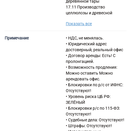
деревянной тары
17.11 Производство
целлюлозы и древесной
массы
Показать все
17.21 Производство
гофрированной бумаги и
картона, бумажной и
Примечание
• НДС, не менялась.
картонной тары
• Юридический адрес
17.22 Производство
достоверный, реальный офис
бумажных изделий
• Договор аренды: Есть! С
хозяйственно-бытового и
пролонгацией.
санитарно-гигиенического
• Возможность продления:
назначения
Можно оставить Можно
17.23 Производство
арендовать офис.
бумажных канцелярских
• Блокировки по р/с от ИФНС:
принадлежностей
Отсутствуют!
17.24 Производство обоев
• Уровень риска ЦБ РФ:
17.29 Производство прочих
ЗЕЛЁНЫЙ
изделий из бумаги и картона
• Блокировки р/с по 115-ФЗ:
22.22 Производство
Отсутствуют!
пластмассовых изделий для
• Судебные дела: Отсутствуют!
упаковывания товаров
• Штрафы: Отсутствуют!
38.32.52 Обработка отходов