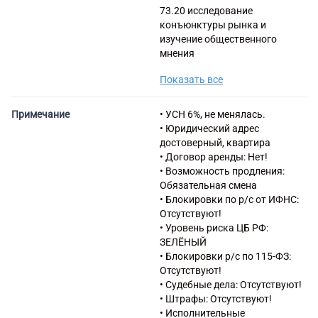
73.20 исследование
конъюнктуры рынка и
изучение общественного
мнения
69.10 Деятельность в области
Показать все
права
73.20 Исследование
конъюнктуры рынка и
Примечание
• УСН 6%, не менялась.
изучение общественного
• Юридический адрес
мнения
достоверный, квартира
70.22 Консультирование по
• Договор аренды: Нет!
вопросам коммерческой
• Возможность продления:
деятельности и управления
Обязательная смена
71.20.8 Сертификация
• Блокировки по р/с от ИФНС:
продукции, услуг и
Отсутствуют!
организаций
• Уровень риска ЦБ РФ:
78.10 Деятельность агентств
ЗЕЛЁНЫЙ
по подбору персонала
• Блокировки р/с по 115-ФЗ:
90.01 Деятельность в области
Отсутствуют!
исполнительских искусств
• Судебные дела: Отсутствуют!
90.02 Деятельность
• Штрафы: Отсутствуют!
вспомогательная, связанная с
• Исполнительные