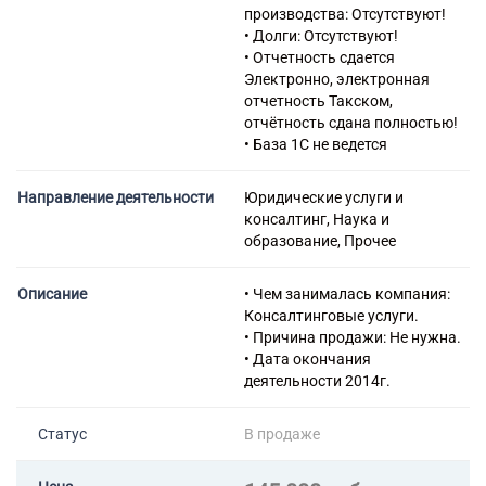
исполнительскими
производства: Отсутствуют!
искусствами
• Долги: Отсутствуют!
90.03 Деятельность в области
• Отчетность сдается
художественного творчества
Электронно, электронная
90.04.2 Деятельность
отчетность Такском,
многоцелевых центров и
отчётность сдана полностью!
подобных заведений с
• База 1С не ведется
преобладанием культурного
обслуживания
Направление деятельности
Юридические услуги и
94.99 Деятельность прочих
консалтинг, Наука и
общественных организаций,
образование, Прочее
не включенных в другие
группировки
Описание
• Чем занималась компания:
Консалтинговые услуги.
• Причина продажи: Не нужна.
• Дата окончания
деятельности 2014г.
Статус
В продаже