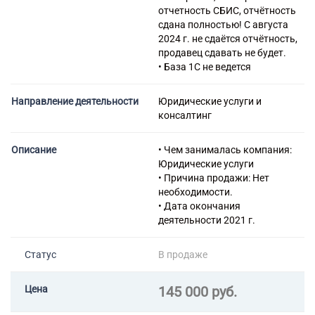
73.20.1 Исследование
отчетность СБИС, отчётность
конъюнктуры рынка
сдана полностью! С августа
73.20.2 Деятельность по
2024 г. не сдаётся отчётность,
изучению общественного
продавец сдавать не будет.
мнения
• База 1С не ведется
74.20 Деятельность в области
фотографии
Направление деятельности
Юридические услуги и
74.30 Деятельность по
консалтинг
письменному и устному
переводу
79.11 Деятельность
Описание
• Чем занималась компания:
туристических агентств
Юридические услуги
82.19 Деятельность по
• Причина продажи: Нет
фотокопированию и
необходимости.
подготовке документов и
• Дата окончания
прочая специализированная
деятельности 2021 г.
вспомогательная
деятельность по обеспечению
Статус
В продаже
деятельности офиса
82.92 Деятельность по
упаковыванию товаров
Цена
145 000 руб.
97.00 Деятельность домашних