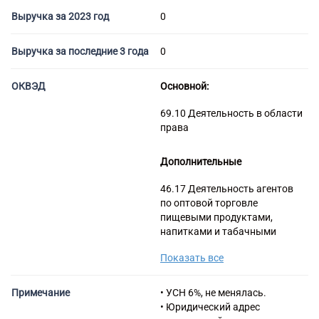
Торговые компании
Выручка за 2023 год
0
Страховые компании
Выручка за последние 3 года
0
ОКВЭД
Основной:
69.10 Деятельность в области
права
Дополнительные
46.17 Деятельность агентов
по оптовой торговле
пищевыми продуктами,
напитками и табачными
изделиями
Показать все
47.25 Торговля розничная
напитками в
специализированных
Примечание
• УСН 6%, не менялась.
магазинах
• Юридический адрес
68.10 Покупка и продажа