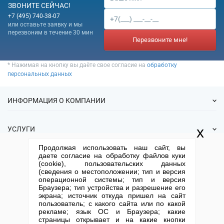
ЗВОНИТЕ СЕЙЧАС!
+7 (495) 740-38-07
или оставьте заявку и мы
перезвоним в течение 30 мин
Перезвоните мне!
* Нажимая на кнопку вы даёте свое согласие на
обработку
персональных данных
ИНФОРМАЦИЯ О КОМПАНИИ
О нас
x
УСЛУГИ
Статьи
Продолжая использовать наш сайт, вы
ИФНС
Готовые фирмы
даете согласие на обработку файлов куки
КОНТАКТНАЯ ИНФОРМАЦИЯ
Спецпредложения
(cookie), пользовательских данных
Продажа фирм
(сведения о местоположении; тип и версия
Отзывы
+7 (495) 740-38-07
mail@1-urist.ru
Регистрация
операционной системы; тип и версия
(По Москве)
Спросить у юриста
Браузера; тип устройства и разрешение его
Ликвидация
экрана; источник откуда пришел на сайт
Регистрация изменений
Москва, ул. Сущевский вал,
пользователь; с какого сайта или по какой
дом 5, стр. 3
рекламе; язык ОС и Браузера; какие
Юридические адреса
страницы открывает и на какие кнопки