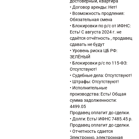
достоверный, квартира
собственного недвижимого
• Договор аренды: Нет!
имущества
• Возможность продления:
68.10.1 Подготовка к продаже
Обязательная смена
собственного недвижимого
• Блокировки по р/с от ИФНС:
имущества
Есть! С августа 2024 г. не
68.20 Аренда и управление
сдаётся отчётность , продавец
собственным или
сдавать не будут
арендованным недвижимым
• Уровень риска ЦБ РФ:
имуществом
ЗЕЛЁНЫЙ
68.31 Деятельность агентств
• Блокировки р/с по 115-ФЗ:
недвижимости за
Отсутствуют!
вознаграждение или на
• Судебные дела: Отсутствуют!
договорной основе
• Штрафы: Отсутствуют!
69.20 Деятельность по
• Исполнительные
оказанию услуг в области
производства: Есть! Общая
бухгалтерского учета, по
сумма задолженности:
проведению финансового
4499.05
аудита, по налоговому
Продавец оплатит до сделки.
консультированию
• Долги: Есть! ИФНС 7485.45 р.
70.22 Консультирование по
Продавец оплатит до сделки.
вопросам коммерческой
• Отчетность сдается
деятельности и управления
Электронно, электронная