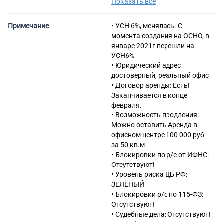
Показать все
предоставление услуг в этой
области
41.2 Строительство жилых и
Примечание
• УСН 6%, менялась. С
нежилых зданий
момента создания на ОСНО, в
43.2 Производство
январе 2021г перешли на
электромонтажных,
УСН6%
санитарно-технических и
• Юридический адрес
прочих строительно-
достоверный, реальный офис
монтажных работ
• Договор аренды: Есть!
43.3 Работы строительные
Заканчивается в конце
отделочные
февраля.
45.2 Техническое
• Возможность продления:
обслуживание и ремонт
Можно оставить Аренда в
автотранспортных средств
офисном центре 100 000 руб
46.1 Торговля оптовая за
за 50 кв.м
вознаграждение или на
• Блокировки по р/с от ИФНС:
договорной основе
Отсутствуют!
46.34 Торговля оптовая
• Уровень риска ЦБ РФ:
напитками
ЗЕЛЁНЫЙ
47.25 Торговля розничная
• Блокировки р/с по 115-ФЗ:
напитками в
Отсутствуют!
специализированных
• Судебные дела: Отсутствуют!
магазинах