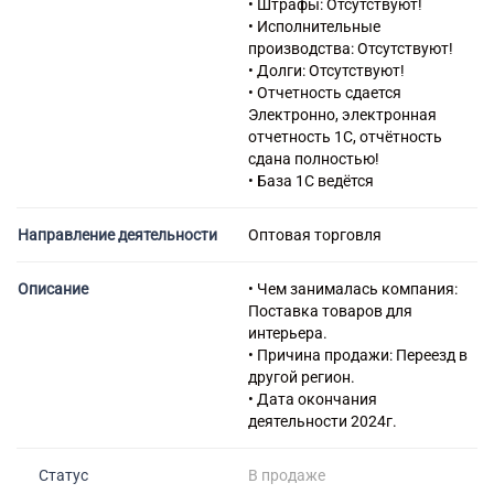
• Штрафы: Отсутствуют!
47.51 Торговля розничная
• Исполнительные
текстильными изделиями в
производства: Отсутствуют!
специализированных
• Долги: Отсутствуют!
магазинах
• Отчетность сдается
52.29 Деятельность
Электронно, электронная
вспомогательная прочая,
отчетность 1С, отчётность
связанная с перевозками
сдана полностью!
56.10 Деятельность
• База 1С ведётся
ресторанов и услуги по
доставке продуктов питания
Направление деятельности
Оптовая торговля
56.10.1 Деятельность
ресторанов и кафе с полным
ресторанным обслуживанием,
Описание
• Чем занималась компания:
кафетериев, ресторанов
Поставка товаров для
быстрого питания и
интерьера.
самообслуживания
• Причина продажи: Переезд в
56.10.3 Деятельность
другой регион.
ресторанов и баров по
• Дата окончания
обеспечению питанием в
деятельности 2024г.
железнодорожных вагонах-
ресторанах и на судах
Статус
В продаже
56.3 Подача напитков