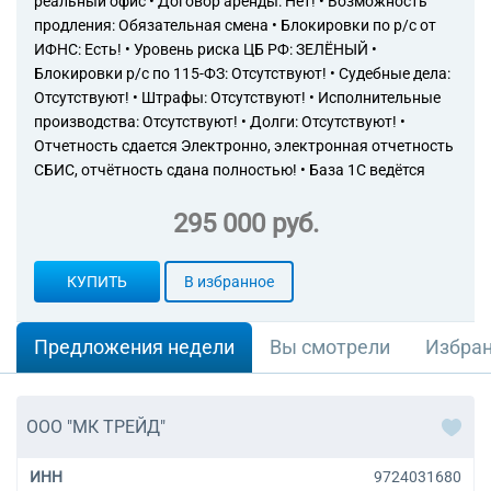
реальный офис • Договор аренды: Нет! • Возможность
продления: Обязательная смена • Блокировки по р/с от
ИФНС: Есть! • Уровень риска ЦБ РФ: ЗЕЛЁНЫЙ •
Блокировки р/с по 115-ФЗ: Отсутствуют! • Судебные дела:
Отсутствуют! • Штрафы: Отсутствуют! • Исполнительные
производства: Отсутствуют! • Долги: Отсутствуют! •
Отчетность сдается Электронно, электронная отчетность
СБИС, отчётность сдана полностью! • База 1С ведётся
295 000 руб.
КУПИТЬ
В избранное
Предложения недели
Вы смотрели
Избра
ООО "МК ТРЕЙД"
ИНН
9724031680