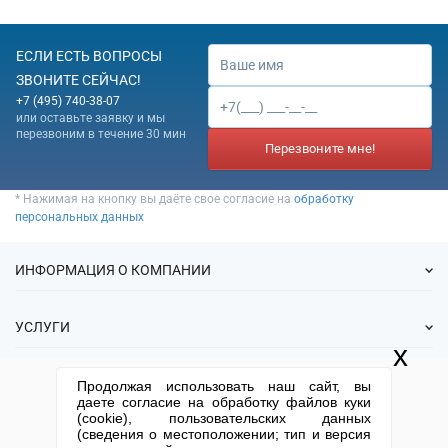
ЕСЛИ ЕСТЬ ВОПРОСЫ
ЗВОНИТЕ СЕЙЧАС!
+7 (495) 740-38-07
или оставьте заявку и мы
перезвоним в течение 30 мин
Перезвоните мне!
* Нажимая на кнопку вы даёте свое согласие на
обработку
персональных данных
ИНФОРМАЦИЯ О КОМПАНИИ
О нас
УСЛУГИ
Статьи
x
ИФНС
Готовые фирмы
КОНТАКТНАЯ ИНФОРМАЦИЯ
Продолжая использовать наш сайт, вы
Спецпредложения
Продажа фирм
даете согласие на обработку файлов куки
Отзывы
+7 (495) 740-38-07
mail@1-urist.ru
(cookie), пользовательских данных
Регистрация
(По Москве)
Спросить у юриста
(сведения о местоположении; тип и версия