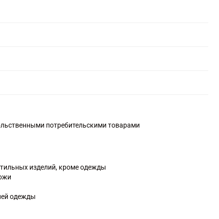
вольственными потребительскими товарами
стильных изделий, кроме одежды
кожи
ней одежды
елий
раждение или на договорной основе