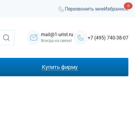
0
Перезвонить мне
Избранное
mail@1-urist.ru
+7 (495) 740-38-07
Всегда на связи!
Купить фирму
С лицензией ЧОП
Под лизинг
Под кредит
На УСН
С долгами
Без долгов