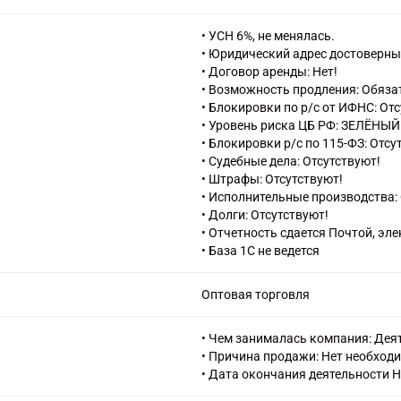
46.14.1 Деятельность агентов по
телекоммуникационным оборудо
• УСН 6%, не менялась.
46.15 Деятельность агентов по 
• Юридический адрес достоверны
ножевыми и прочими металличе
• Договор аренды: Нет!
46.15.1 Деятельность агентов по
• Возможность продления: Обяза
46.15.9 Деятельность агентов п
• Блокировки по р/с от ИФНС: От
включенными в другие группиро
• Уровень риска ЦБ РФ: ЗЕЛЁНЫЙ
46.16 Деятельность агентов по о
• Блокировки р/с по 115-ФЗ: Отсу
изделиями из кожи и меха
• Судебные дела: Отсутствуют!
46.16.1 Деятельность агентов п
• Штрафы: Отсутствуют!
46.16.2 Деятельность агентов по
• Исполнительные производства: 
46.18 Деятельность агентов, сп
• Долги: Отсутствуют!
видами товаров
• Отчетность сдается Почтой, эл
46.19 Деятельность агентов по 
• База 1С не ведется
46.42.2 Торговля оптовая обувью
46.49.3 Торговля оптовая книгам
Оптовая торговля
46.49.49 Торговля оптовая проч
группировки
46.65 Торговля оптовая офисной
• Чем занималась компания: Деят
• Причина продажи: Нет необход
• Дата окончания деятельности Н