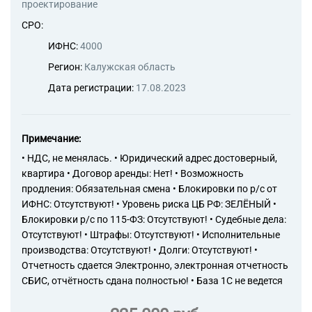
проектирование
технологий
62.09 Деятельность,
СРО:
связанная с использованием
ИФНС:
4000
вычислительной техники и
информационных технологий,
Регион:
Калужская область
прочая
Дата регистрации:
17.08.2023
71.12.5 Деятельность в
области гидрометеорологии и
смежных с ней областях,
мониторинга состояния
Примечание:
окружающей среды, ее
загрязнения
• НДС, не менялась. • Юридический адрес достоверный,
70.10 Деятельность головных
квартира • Договор аренды: Нет! • Возможность
офисов
продления: Обязательная смена • Блокировки по р/с от
71.11 Деятельность в области
ИФНС: Отсутствуют! • Уровень риска ЦБ РФ: ЗЕЛЁНЫЙ •
архитектуры
Блокировки р/с по 115-ФЗ: Отсутствуют! • Судебные дела:
71.11.1 Деятельность в
Отсутствуют! • Штрафы: Отсутствуют! • Исполнительные
области архитектуры,
производства: Отсутствуют! • Долги: Отсутствуют! •
связанная с созданием
Отчетность сдается Электронно, электронная отчетность
архитектурного объекта
СБИС, отчётность сдана полностью! • База 1С не ведется
71.12 Деятельность в области
инженерных изысканий,
инженерно-технического