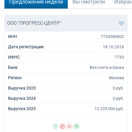
Предложения недели
Вы смотрели
Избра
ООО "ПРОГРЕСС-ЦЕНТР"
ИНН
7724386802
Дата регистрации:
18.10.2016
ИФНС
7733
Банк
Без счета в банке
Регион
Москва
Выручка 2025
0 руб.
Выручка 2024
0 руб.
Выручка 2023
12 235 000 руб.