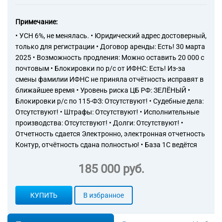
72.20 Научные исследования
и разработки в области
Примечание:
общественных и
гуманитарных наук
• УСН 6%, не менялась. • Юридический адрес достоверный,
74.10 Деятельность
только для регистрации • Договор аренды: Есть! 30 марта
специализированная в
2025 • Возможность продления: Можно оставить 20 000 с
области дизайна
почтовым • Блокировки по р/с от ИФНС: Есть! Из-за
81.10 Деятельность по
смены фамилии ИФНС не приняла отчётность исправят в
комплексному обслуживанию
ближайшее время • Уровень риска ЦБ РФ: ЗЕЛЁНЫЙ •
помещений
Блокировки р/с по 115-ФЗ: Отсутствуют! • Судебные дела:
81.21 Деятельность по общей
Отсутствуют! • Штрафы: Отсутствуют! • Исполнительные
уборке зданий
производства: Отсутствуют! • Долги: Отсутствуют! •
81.22 Деятельность по чистке
Отчетность сдается Электронно, электронная отчетность
и уборке жилых зданий и
нежилых помещений прочая
Контур, отчётность сдана полностью! • База 1С ведётся
81.29 Деятельность по чистке
и уборке прочая
185 000 руб.
КУПИТЬ
В избранное