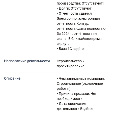
производства: Отсутствуют!
для водоснабжения и
• Долги: Отсутствуют!
водоотведения,
• Отчетность сдается
газоснабжения
Электронно, электронная
42.22.1 Строительство
отчетность Контур,
междугородних линий
отчётность сдана полностью!
электропередачи и связи
За 2024 г. отчётность не
42.22.2 Строительство
сдана. В ближайшее время
местных линий
сдадут.
электропередачи и связи
• База 1С ведётся
42.22.3 Строительство
электростанций
42.91.1 Строительство
Направление деятельности
Строительство и
портовых сооружений
проектирование
42.91.2 Строительство
гидротехнических сооружений
Описание
• Чем занималась компания:
42.91.4 Производство
Строительные (отделочные
дноочистительных,
работы).
дноуглубительных и
• Причина продажи: Нет
берегоукрепительных работ
необходимости.
43.12 Подготовка
• Дата окончания
строительной площадки
деятельности Ведётся
43.12.3 Производство