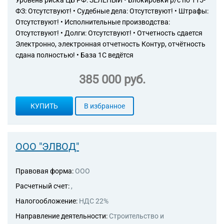
Уровень риска ЦБ РФ: ЗЕЛЁНЫЙ • Блокировки р/с по 115-
кирпичные
ФЗ: Отсутствуют! • Судебные дела: Отсутствуют! • Штрафы:
43.99.7 Работы по сборке и
Отсутствуют! • Исполнительные производства:
монтажу сборных
Отсутствуют! • Долги: Отсутствуют! • Отчетность сдается
конструкций
Электронно, электронная отчетность Контур, отчётность
43.99.9 Работы строительные
сдана полностью! • База 1С ведётся
специализированные, не
включенные в другие
385 000 руб.
группировки
46.43.2 Торговля оптовая
радио-, теле- и
КУПИТЬ
В избранное
видеоаппаратурой и
аппаратурой для цифровых
видеодисков (DVD)
61.10 Деятельность в области
ООО "ЭЛВОД"
связи на базе проводных
технологий
61.10.1 Деятельность по
Правовая форма:
ООО
предоставлению услуг
Расчетный счет:
,
телефонной связи
62.02 Деятельность
Налогообложение:
НДС 22%
консультативная и работы в
Направление деятельности:
Строительство и
области компьютерных