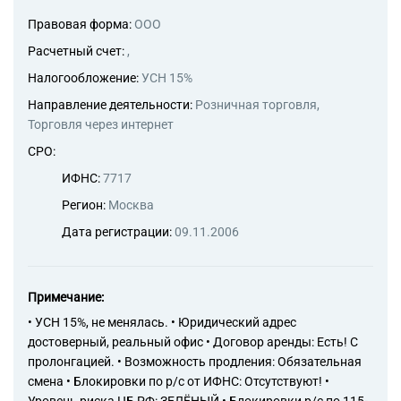
43.39 Производство прочих
отделочных и завершающих
Правовая форма:
ООО
работ
Расчетный счет:
,
43.91 Производство
кровельных работ
Налогообложение:
УСН 15%
43.99 Работы строительные
Направление деятельности:
Розничная торговля,
специализированные прочие,
Торговля через интернет
не включенные в другие
группировки
СРО:
43.99.1 Работы
ИФНС:
7717
гидроизоляционные
43.99.2 Работы по установке
Регион:
Москва
строительных лесов и
Дата регистрации:
09.11.2006
подмостей
43.99.3 Работы свайные и
работы по строительству
фундаментов
Примечание:
43.99.4 Работы бетонные и
• УСН 15%, не менялась. • Юридический адрес
железобетонные
достоверный, реальный офис • Договор аренды: Есть! С
43.99.5 Работы по монтажу
стальных строительных
пролонгацией. • Возможность продления: Обязательная
конструкций
смена • Блокировки по р/с от ИФНС: Отсутствуют! •
43.99.6 Работы каменные и