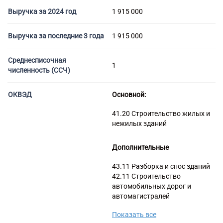
Торговые компании
Выручка за 2024 год
1 915 000
Страховые компании
Выручка за последние 3 года
1 915 000
Среднесписочная
1
численность (ССЧ)
ОКВЭД
Основной:
41.20 Строительство жилых и
нежилых зданий
Дополнительные
43.11 Разборка и снос зданий
42.11 Строительство
автомобильных дорог и
автомагистралей
42.99 Строительство прочих
Показать все
инженерных сооружений, не