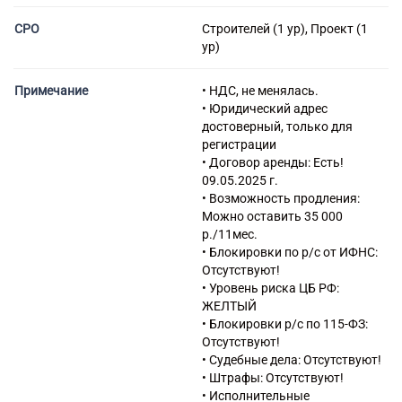
включенных в другие
группировки
СРО
Строителей (1 ур), Проект (1
71.12.6 Деятельность в
ур)
области технического
регулирования,
Примечание
• НДС, не менялась.
стандартизации, метрологии,
• Юридический адрес
аккредитации, каталогизации
достоверный, только для
продукции
регистрации
42.91 Строительство водных
• Договор аренды: Есть!
сооружений
09.05.2025 г.
33.11 Ремонт металлоизделий
• Возможность продления:
33.12 Ремонт машин и
Можно оставить 35 000
оборудования
р./11мес.
33.20 Монтаж промышленных
• Блокировки по р/с от ИФНС:
машин и оборудования
Отсутствуют!
41.10 Разработка
• Уровень риска ЦБ РФ:
строительных проектов
ЖЕЛТЫЙ
42.12 Строительство
• Блокировки р/с по 115-ФЗ:
железных дорог и метро
Отсутствуют!
42.13 Cтроительство мостов и
• Судебные дела: Отсутствуют!
тоннелей
• Штрафы: Отсутствуют!
42.21 Строительство
• Исполнительные
инженерных коммуникаций