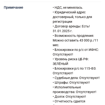
автотранспортных средств
45.31.1 Торговля оптовая
Примечание
• НДС, не менялась.
автомобильными деталями,
• Юридический адрес
узлами и принадлежностями,
достоверный, только для
кроме деятельности агентов
регистрации
45.31.2 Деятельность агентов
• Договор аренды: Есть!
по оптовой торговле
31.01.2025 г.
автомобильными деталями,
• Возможность продления:
узлами и принадлежностями
Можно оставить 43 000 р./11
45.32 Торговля розничная
мес.
автомобильными деталями,
• Блокировки по р/с от ИФНС:
узлами и принадлежностями
Отсутствуют!
46.18 Деятельность агентов,
• Уровень риска ЦБ РФ:
специализирующихся на
ЗЕЛЁНЫЙ
оптовой торговле прочими
• Блокировки р/с по 115-ФЗ:
отдельными видами товаров
Отсутствуют!
47.30 Торговля розничная
• Судебные дела: Отсутствуют!
моторным топливом в
• Штрафы: Отсутствуют!
специализированных
• Исполнительные
магазинах
производства: Отсутствуют!
• Долги: Отсутствуют!
• Отчетность сдается