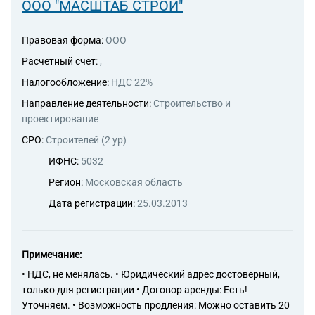
46.43.4 Торговля оптовая
ООО "МАСШТАБ СТРОЙ"
фототоварами и оптическими
товарами
Правовая форма:
ООО
46.44.1 Торговля оптовая
изделиями из керамики и
Расчетный счет:
,
стекла
Налогообложение:
НДС 22%
46.44.2 Торговля оптовая
чистящими средствами
Направление деятельности:
Строительство и
46.46.2 Торговля оптовая
проектирование
изделиями, применяемыми в
СРО:
Строителей (2 ур)
медицинских целях
46.47.1 Торговля оптовая
ИФНС:
5032
бытовой мебелью
Регион:
Московская область
46.49 Торговля оптовая
прочими бытовыми товарами
Дата регистрации:
25.03.2013
46.49.1 Торговля оптовая
ножевыми изделиями и
бытовой металлической
посудой
Примечание:
46.49.3 Торговля оптовая
• НДС, не менялась. • Юридический адрес достоверный,
книгами
только для регистрации • Договор аренды: Есть!
46.49.31 Торговля оптовая
Уточняем. • Возможность продления: Можно оставить 20
книгами