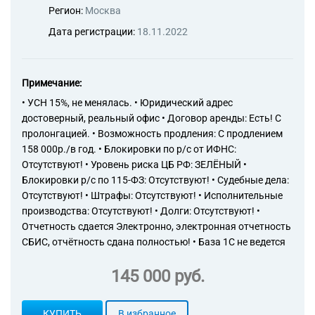
специализирующихся на
Регион:
Москва
оптовой торговле играми и
Дата регистрации:
18.11.2022
игрушками, спортивными
товарами, велосипедами,
книгами, газетами,
журналами, писчебумажными
Примечание:
и канцелярскими товарами,
• УСН 15%, не менялась. • Юридический адрес
музыкальными
достоверный, реальный офис • Договор аренды: Есть! С
инструментами, часами и
ювелирными изделиями,
пролонгацией. • Возможность продления: С продлением
46.18.2 Деятельность агентов,
158 000р./в год. • Блокировки по р/с от ИФНС:
специализирующихся на
Отсутствуют! • Уровень риска ЦБ РФ: ЗЕЛЁНЫЙ •
оптовой торговле играми и
Блокировки р/с по 115-ФЗ: Отсутствуют! • Судебные дела:
игрушками, спортивными
Отсутствуют! • Штрафы: Отсутствуют! • Исполнительные
товарами, велосипедами,
производства: Отсутствуют! • Долги: Отсутствуют! •
книгами, газетами,
Отчетность сдается Электронно, электронная отчетность
журналами, писчебумажными
СБИС, отчётность сдана полностью! • База 1С не ведется
и канцелярскими товарами,
музыкальными
145 000 руб.
инструментами, часами и
ювелирными изделиями,
46.18.2 Деятельность агентов,
КУПИТЬ
В избранное