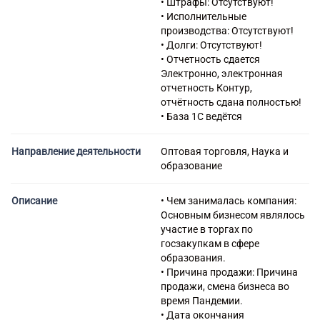
• Штрафы: Отсутствуют!
46.15.2 Деятельность агентов
• Исполнительные
по оптовой торговле
производства: Отсутствуют!
скобяными, ножевыми и
• Долги: Отсутствуют!
прочими бытовыми
• Отчетность сдается
металлическими изделиями
Электронно, электронная
46.15.3 Деятельность агентов
отчетность Контур,
по оптовой торговле
отчётность сдана полностью!
электротоварами и
• База 1С ведётся
бытовыми
электроустановочными
Направление деятельности
Оптовая торговля, Наука и
изделиями
образование
46.15.4 Деятельность агентов
по оптовой торговле радио- и
телеаппаратурой,
Описание
• Чем занималась компания:
техническими носителями
Основным бизнесом являлось
информации
участие в торгах по
46.15.9 Деятельность агентов
госзакупкам в сфере
по оптовой торговле прочими
образования.
бытовыми товарами, не
• Причина продажи: Причина
включенными в другие
продажи, смена бизнеса во
группировки
время Пандемии.
46.18 Деятельность агентов,
• Дата окончания