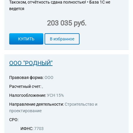
Такском, отчётность сдана полностью! • База 1С не
46.73.4 Торговля оптовая
ведется
лакокрасочными
материалами
203 035 руб.
46.73.5 Торговля оптовая
листовым стеклом
46.73.6 Торговля оптовая
КУПИТЬ
В избранное
прочими строительными
материалами и изделиями
46.74.3 Торговля оптовая
ручными инструментами
ООО "РОДНЫЙ"
46.18.2 Деятельность агентов,
специализирующихся на
оптовой торговле играми и
Правовая форма:
ООО
игрушками, спортивными
Расчетный счет:
,
товарами, велосипедами,
книгами, газетами,
Налогообложение:
УСН 15%
журналами, писчебумажными
Направление деятельности:
Строительство и
и канцелярскими товарами,
проектирование
музыкальными
инструментами, часами и
СРО:
ювелирными изделиями,
ИФНС:
7703
46.18.2 Деятельность агентов,