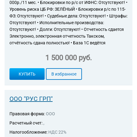
000р./11 мес. • Блокировки по р/с от ИФНС: Отсутствуют! •
46.49.32 Торговля оптовая
Уровень риска ЦБ РФ: ЗЕЛЁНЫЙ • Блокировки р/с по 115-
газетами и журналами
ФЗ: Отсутствуют! • Судебные дела: Отсутствуют! • Штрафы:
46.49.33 Торговля оптовая
писчебумажными и
Отсутствуют! • Исполнительные производства:
канцелярскими товарами
Отсутствуют! • Долги: Отсутствуют! • Отчетность сдается
46.49.4 Торговля оптовая
Электронно, электронная отчетность Такском,
прочими потребительскими
отчётность сдана полностью! • База 1С ведётся
товарами
46.49.41 Торговля оптовая
1 500 000 руб.
музыкальными
инструментами и нотными
изданиями
КУПИТЬ
В избранное
46.49.42 Торговля оптовая
играми и игрушками
46.49.43 Торговля оптовая
спортивными товарами,
ООО "РУС ГРП"
включая велосипеды
46.49.49 Торговля оптовая
Правовая форма:
ООО
прочими потребительскими
товарами, не включенными в
Расчетный счет:
,
другие группировки
Налогообложение:
НДС 22%
46.62 Торговля оптовая