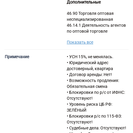
Дополнительные
46.90 Торговля оптовая
неспециализированная
46.14.1 Деятельность агентов
по оптовой торговле
вычислительной техникой,
Показать все
телекоммуникационным
оборудованием и прочим
офисным оборудованием
Примечание
• УСН 15%, не менялась.
46.14.9 Деятельность агентов
• Юридический адрес
по оптовой торговле прочими
достоверный, квартира
видами машин и
• Договор аренды: Нет!
промышленным
• Возможность продления:
оборудованием
Обязательная смена
46.15 Деятельность агентов
• Блокировки по р/с от ИФНС:
по оптовой торговле мебелью,
Отсутствуют!
бытовыми товарами,
• Уровень риска ЦБ РФ:
скобяными, ножевыми и
ЗЕЛЁНЫЙ
прочими металлическими
• Блокировки р/с по 115-ФЗ:
изделиями
Отсутствуют!
46.15.1 Деятельность агентов
• Судебные дела: Отсутствуют!
по оптовой торговле мебелью