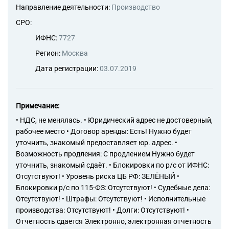
станками
Направление деятельности:
Производство
46.62.1 Торговля оптовая
СРО:
деревообрабатывающими
станками
ИФНС:
7727
46.62.2 Торговля оптовая
Регион:
Москва
металлообрабатывающими
станками
Дата регистрации:
03.07.2019
46.63 Торговля оптовая
машинами и оборудованием
для добычи полезных
ископаемых и строительства
Примечание:
46.64 Торговля оптовая
• НДС, не менялась. • Юридический адрес не достоверный,
машинами и оборудованием
рабочее место • Договор аренды: Есть! Нужно будет
для текстильного, швейного и
уточнить, знакомый предоставляет юр. адрес. •
трикотажного производств
Возможность продления: С продлением Нужно будет
46.65 Торговля оптовая
уточнить, знакомый сдаёт. • Блокировки по р/с от ИФНС:
офисной мебелью
Отсутствуют! • Уровень риска ЦБ РФ: ЗЕЛЁНЫЙ •
46.66 Торговля оптовая
прочей офисной техникой и
Блокировки р/с по 115-ФЗ: Отсутствуют! • Судебные дела:
оборудованием
Отсутствуют! • Штрафы: Отсутствуют! • Исполнительные
46.69 Торговля оптовая
производства: Отсутствуют! • Долги: Отсутствуют! •
прочими машинами и
Отчетность сдается Электронно, электронная отчетность
оборудованием