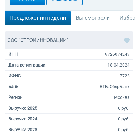
специализирующихся на
оптовой торговле играми и
игрушками, спортивными
Предложения недели
Вы смотрели
Избра
товарами, велосипедами,
книгами, газетами,
журналами, писчебумажными
и канцелярскими товарами,
ООО "СТРОЙИННОВАЦИИ"
музыкальными
инструментами, часами и
ИНН
9726074249
ювелирными изделиями,
46.62.3 Торговля оптовая
Дата регистрации:
18.04.2024
станками для обработки
прочих материалов
ИФНС
7726
Банк
ВТБ, СберБанк
Регион
Москва
Выручка 2025
0 руб.
Выручка 2024
0 руб.
Выручка 2023
0 руб.