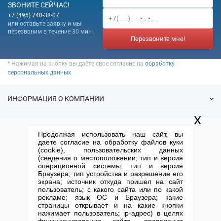
ЗВОНИТЕ СЕЙЧАС!
+7 (495) 740-38-07
или оставьте заявку и мы
перезвоним в течение 30 мин
Перезвоните мне!
* Нажимая на кнопку вы даёте свое согласие на
обработку
персональных данных
ИНФОРМАЦИЯ О КОМПАНИИ
x
О нас
УСЛУГИ
Продолжая использовать наш сайт, вы
Статьи
даете согласие на обработку файлов куки
ИФНС
(cookie), пользовательских данных
Готовые фирмы
КОНТАКТНАЯ ИНФОРМАЦИЯ
(сведения о местоположении; тип и версия
Спецпредложения
Продажа фирм
операционной системы; тип и версия
Отзывы
+7 (495) 740-38-07
mail@1-urist.ru
Браузера; тип устройства и разрешение его
Регистрация
(По Москве)
Спросить у юриста
экрана; источник откуда пришел на сайт
Ликвидация
пользователь; с какого сайта или по какой
рекламе; язык ОС и Браузера; какие
Регистрация изменений
Москва, ул. Сущевский вал,
страницы открывает и на какие кнопки
дом 5, стр. 3
Юридические адреса
нажимает пользователь; ip-адрес) в целях