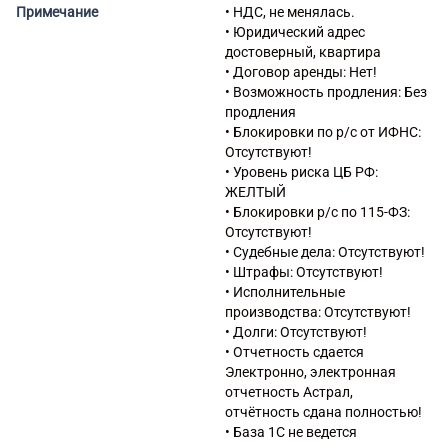
по оптовой торговле
Примечание
• НДС, не менялась.
текстильными изделиями,
• Юридический адрес
одеждой, обувью, изделиями
достоверный, квартира
из кожи и меха
• Договор аренды: Нет!
46.17 Деятельность агентов
• Возможность продления: Без
по оптовой торговле
продления
пищевыми продуктами,
• Блокировки по р/с от ИФНС:
напитками и табачными
Отсутствуют!
изделиями
• Уровень риска ЦБ РФ:
46.34 Торговля оптовая
ЖЕЛТЫЙ
напитками
• Блокировки р/с по 115-ФЗ:
46.43 Торговля оптовая
Отсутствуют!
бытовыми электротоварами
• Судебные дела: Отсутствуют!
49.41 Деятельность
• Штрафы: Отсутствуют!
автомобильного грузового
• Исполнительные
транспорта
производства: Отсутствуют!
52.10 Деятельность по
• Долги: Отсутствуют!
складированию и хранению
• Отчетность сдается
52.21 Деятельность
Электронно, электронная
вспомогательная, связанная с
отчетность Астрал,
сухопутным транспортом
отчётность сдана полностью!
52.24 Транспортная
• База 1С не ведется
обработка грузов