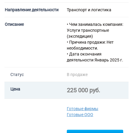
52.29 Деятельность
Направление деятельности
Транспорт и логистика
вспомогательная прочая,
связанная с перевозками
Описание
• Чем занималась компания:
Услуги транспортные
(экспедиция)
• Причина продажи: Нет
необходимости.
• Дата окончания
деятельности Январь 2025 г.
Статус
В продаже
Цена
225 000 руб.
Готовые фирмы
Готовые ООО