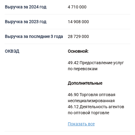
Торговые компании
Выручка за 2024 год
4 710 000
Страховые компании
Выручка за 2023 год
14 908 000
Выручка за последние 3 года
28 729 000
ОКВЭД
Основной:
49.42 Предоставление услуг
по перевозкам
Дополнительные
46.90 Торговля оптовая
неспециализированная
46.12 Деятельность агентов
по оптовой торговле
топливом, рудами, металлами
Показать все
и химическими веществами
46.16 Деятельность агентов