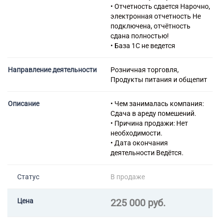
43.34 Производство
• Отчетность сдается Нарочно,
малярных и стекольных работ
электронная отчетность Не
43.39 Производство прочих
подключена, отчётность
отделочных и завершающих
сдана полностью!
работ
• База 1С не ведется
43.91 Производство
кровельных работ
Направление деятельности
Розничная торговля,
71.12 Деятельность в области
Продукты питания и общепит
инженерных изысканий,
инженерно-технического
проектирования, управления
Описание
• Чем занималась компания:
проектами строительства,
Сдача в ареду помешений.
выполнения строительного
• Причина продажи: Нет
контроля и авторского
необходимости.
надзора, предоставление
• Дата окончания
технических консультаций в
деятельности Ведётся.
этих областях
Статус
В продаже
Цена
225 000 руб.