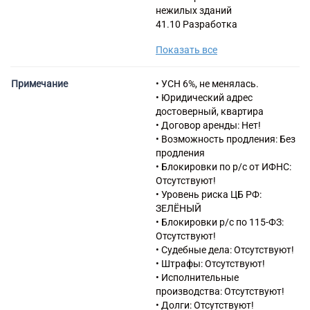
нежилых зданий
41.10 Разработка
строительных проектов
Показать все
43.12 Подготовка
строительной площадки
43.21 Производство
Примечание
• УСН 6%, не менялась.
электромонтажных работ
• Юридический адрес
43.22 Производство
достоверный, квартира
санитарно-технических работ,
• Договор аренды: Нет!
монтаж отопительных систем
• Возможность продления: Без
и систем кондиционирования
продления
воздуха
• Блокировки по р/с от ИФНС:
43.29 Производство прочих
Отсутствуют!
строительно-монтажных
• Уровень риска ЦБ РФ:
работ
ЗЕЛЁНЫЙ
43.31 Производство
• Блокировки р/с по 115-ФЗ:
штукатурных работ
Отсутствуют!
43.32 Работы столярные и
• Судебные дела: Отсутствуют!
плотничные
• Штрафы: Отсутствуют!
43.33 Работы по устройству
• Исполнительные
покрытий полов и облицовке
производства: Отсутствуют!
стен
• Долги: Отсутствуют!