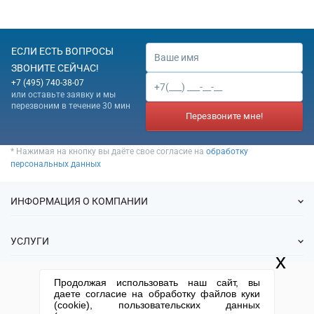
ЕСЛИ ЕСТЬ ВОПРОСЫ
ЗВОНИТЕ СЕЙЧАС!
+7 (495) 740-38-07
или оставьте заявку и мы
перезвоним в течение 30 мин
Перезвоните мне!
* Нажимая на кнопку вы даёте свое согласие на
обработку
персональных данных
ИНФОРМАЦИЯ О КОМПАНИИ
О нас
УСЛУГИ
Статьи
x
ИФНС
Готовые фирмы
КОНТАКТНАЯ ИНФОРМАЦИЯ
Продолжая использовать наш сайт, вы
Спецпредложения
Продажа фирм
даете согласие на обработку файлов куки
Отзывы
+7 (495) 740-38-07
mail@1-urist.ru
(cookie), пользовательских данных
Регистрация