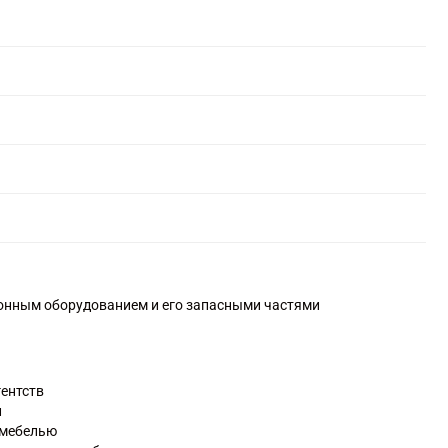
ронным оборудованием и его запасными частями
гентств
и
 мебелью