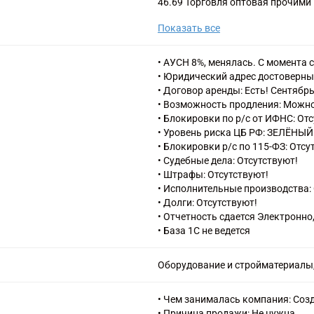
46.69 Торговля оптовая прочим
73.11 Деятельность рекламных а
Показать все
• АУСН 8%, менялась. С момента 
• Юридический адрес достоверны
• Договор аренды: Есть! Сентябрь
• Возможность продления: Можно 
• Блокировки по р/с от ИФНС: От
• Уровень риска ЦБ РФ: ЗЕЛЁНЫЙ
• Блокировки р/с по 115-ФЗ: Отсу
• Судебные дела: Отсутствуют!
• Штрафы: Отсутствуют!
• Исполнительные производства: 
• Долги: Отсутствуют!
• Отчетность сдается Электронно
• База 1С не ведется
Оборудование и стройматериалы,
• Чем занималась компания: Созд
• Причина продажи: Не нужна.