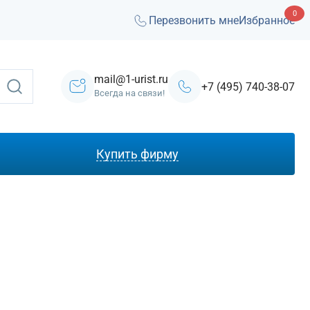
0
Перезвонить мне
Избранное
mail@1-urist.ru
+7 (495) 740-38-07
Всегда на связи!
Купить фирму
С лицензией ЧОП
Под лизинг
Под кредит
На УСН
С долгами
Без долгов