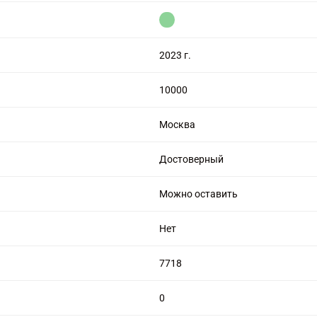
цензией на алмазную торговлю
2023 г.
10000
Москва
Достоверный
Можно оставить
Нет
7718
0